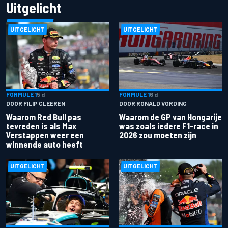
Uitgelicht
UITGELICHT
UITGELICHT
FORMULE 1
5 d
FORMULE 1
6 d
DOOR FILIP CLEEREN
DOOR RONALD VORDING
Waarom Red Bull pas
Waarom de GP van Hongarije
tevreden is als Max
was zoals iedere F1-race in
Verstappen weer een
2026 zou moeten zijn
winnende auto heeft
UITGELICHT
UITGELICHT