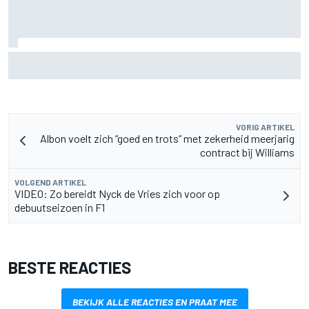
MotoGP Grand Prix van Groot-Brittannië 2026: tijden,
uitzending en meer
VORIG ARTIKEL
Albon voelt zich “goed en trots” met zekerheid meerjarig
contract bij Williams
VOLGEND ARTIKEL
VIDEO: Zo bereidt Nyck de Vries zich voor op
debuutseizoen in F1
BESTE REACTIES
BEKIJK ALLE REACTIES EN PRAAT MEE