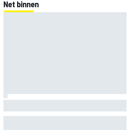
Net binnen
Clark, Senna, Antonelli – zo ontwikkelde het
leeftijdsrecord voor de grand chelem