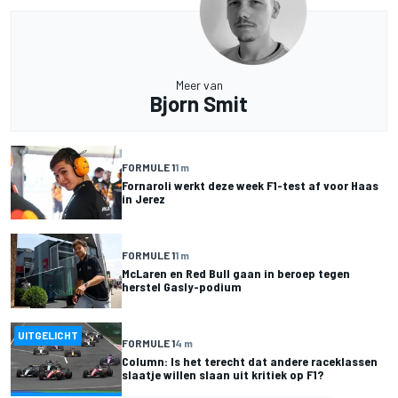
Meer van
Bjorn Smit
FORMULE 1
1 m
Fornaroli werkt deze week F1-test af voor Haas
in Jerez
FORMULE 1
1 m
McLaren en Red Bull gaan in beroep tegen
herstel Gasly-podium
UITGELICHT
FORMULE 1
4 m
Column: Is het terecht dat andere raceklassen
slaatje willen slaan uit kritiek op F1?