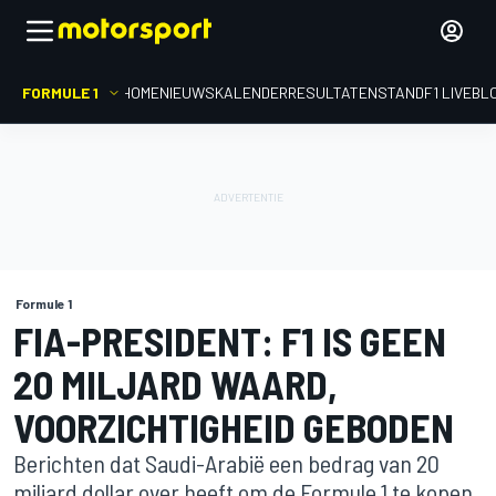
FORMULE 1
HOME
NIEUWS
KALENDER
RESULTATEN
STAND
F1 LIVEBL
Formule 1
FIA-PRESIDENT: F1 IS GEEN
20 MILJARD WAARD,
VOORZICHTIGHEID GEBODEN
Berichten dat Saudi-Arabië een bedrag van 20
miljard dollar over heeft om de Formule 1 te kopen