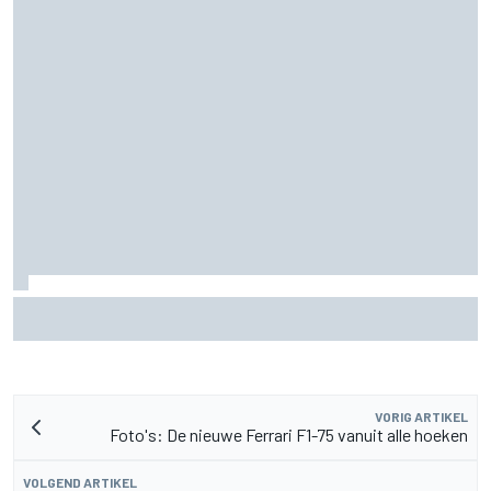
Aston Martin onthult nieuwe limited-edition Glenfiddich-
whisky
VORIG ARTIKEL
Foto's: De nieuwe Ferrari F1-75 vanuit alle hoeken
VOLGEND ARTIKEL