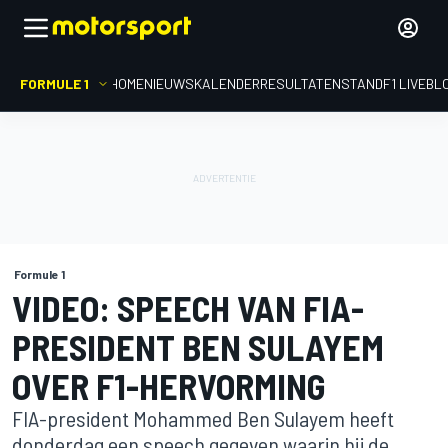
FORMULE 1
HOME
NIEUWS
KALENDER
RESULTATEN
STAND
F1 LIVEBL
Formule 1
VIDEO: SPEECH VAN FIA-
PRESIDENT BEN SULAYEM
OVER F1-HERVORMING
FIA-president Mohammed Ben Sulayem heeft
donderdag een speech gegeven waarin hij de