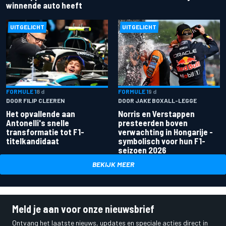
winnende auto heeft
UITGELICHT
UITGELICHT
FORMULE 1
8 d
FORMULE 1
9 d
DOOR FILIP CLEEREN
DOOR JAKE BOXALL-LEGGE
Het opvallende aan
Norris en Verstappen
Antonelli's snelle
presteerden boven
transformatie tot F1-
verwachting in Hongarije -
titelkandidaat
symbolisch voor hun F1-
seizoen 2026
BEKIJK MEER
Meld je aan voor onze nieuwsbrief
Ontvang het laatste nieuws, updates en speciale acties direct in