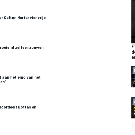
 Colton Herta: vier vrije
F
groeiend zelfvertrouwen
d
e
t aan het eind van het
ien"
oordeelt Bottas en