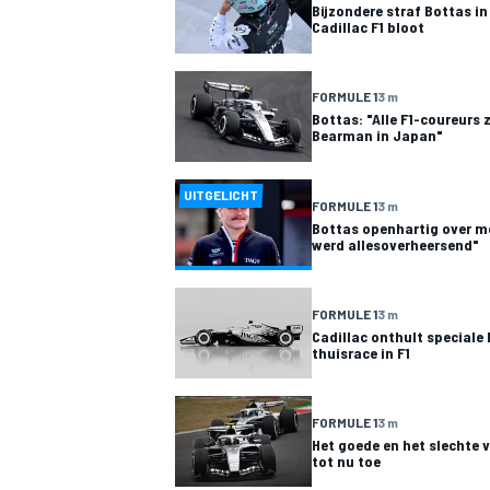
Bijzondere straf Bottas in
Cadillac F1 bloot
FORMULE 1
3 m
Bottas: "Alle F1-coureurs 
Bearman in Japan"
UITGELICHT
FORMULE 1
3 m
Bottas openhartig over men
werd allesoverheersend"
FORMULE 1
3 m
Cadillac onthult speciale 
thuisrace in F1
FORMULE 1
3 m
Het goede en het slechte 
tot nu toe