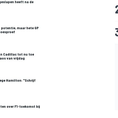
geslapen heeft na de
 potentie, maar hete GP
moesproef
n Cadillac tot nu toe
aos van vrijdag
ege Hamilton: "Schrijf
ten over F1-toekomst bij