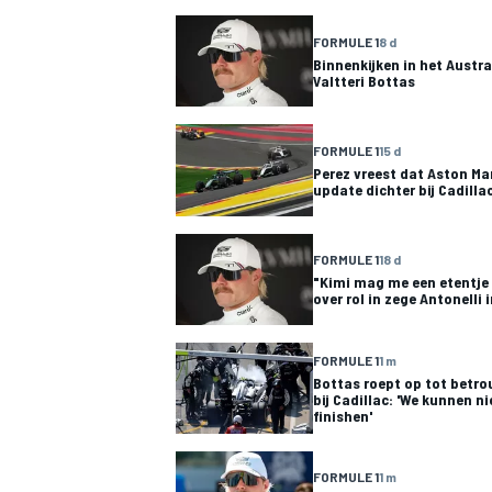
FORMULE 1
8 d
Binnenkijken in het Austr
Valtteri Bottas
INDYCAR
FORMULE 1
15 d
Perez vreest dat Aston Ma
update dichter bij Cadill
FORMULE 1
18 d
"Kimi mag me een etentje 
over rol in zege Antonelli 
FORMULE 1
1 m
Bottas roept op tot betr
bij Cadillac: 'We kunnen ni
finishen'
WEC
DTM
FORMULE 1
1 m