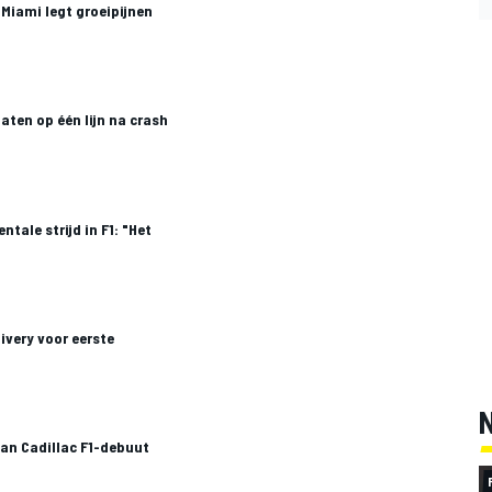
 Miami legt groeipijnen
zaten op één lijn na crash
tale strijd in F1: "Het
livery voor eerste
van Cadillac F1-debuut