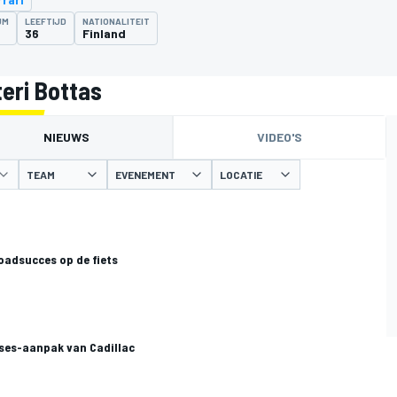
UM
LEEFTIJD
NATIONALITEIT
8
36
Finland
eri Bottas
NIEUWS
VIDEO'S
TEAM
EVENEMENT
LOCATIE
roadsucces op de fiets
uses-aanpak van Cadillac