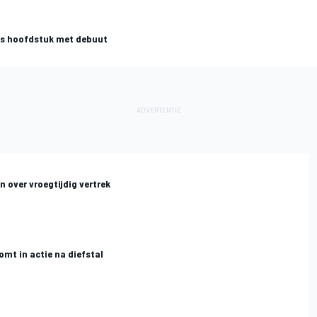
ees hoofdstuk met debuut
 over vroegtijdig vertrek
omt in actie na diefstal