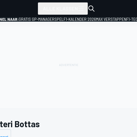
ALLE KLASSEN
NEL NAAR:
GRATIS GP-MANAGERSPEL
F1-KALENDER 2026
MAX VERSTAPPEN
F1-TE
teri Bottas
rrari