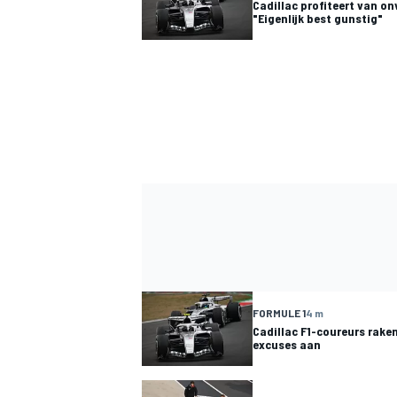
Cadillac profiteert van o
"Eigenlijk best gunstig"
FORMULE 1
4 m
Cadillac F1-coureurs raken
excuses aan