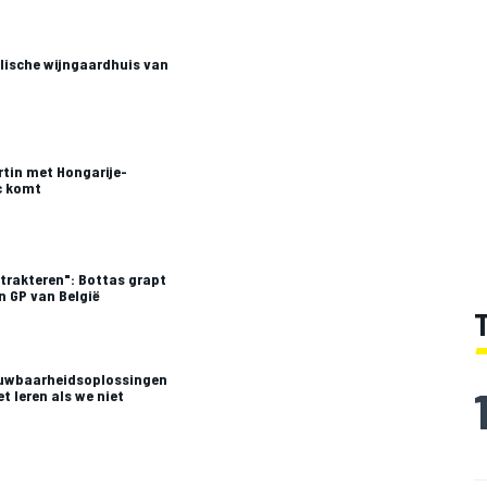
alische wijngaardhuis van
rtin met Hongarije-
ac komt
trakteren": Bottas grapt
in GP van België
ouwbaarheidsoplossingen
et leren als we niet