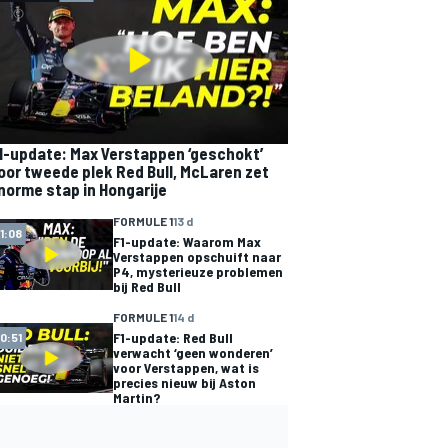
1-update: Max Verstappen ‘geschokt’
oor tweede plek Red Bull, McLaren zet
norme stap in Hongarije
FORMULE 1
13 d
11:08
F1-update: Waarom Max
Verstappen opschuift naar
P4, mysterieuze problemen
bij Red Bull
FORMULE 1
14 d
F1-update: Red Bull
10:51
verwacht ‘geen wonderen’
voor Verstappen, wat is
precies nieuw bij Aston
Martin?