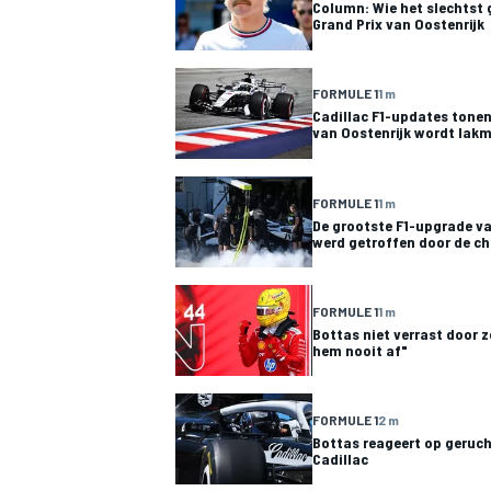
Column: Wie het slechtst 
Grand Prix van Oostenrijk
FORMULE 1
1 m
Cadillac F1-updates tonen
van Oostenrijk wordt lak
FORMULE 1
1 m
De grootste F1-upgrade va
werd getroffen door de ch
FORMULE 1
1 m
Bottas niet verrast door z
hem nooit af"
FORMULE 1
2 m
Bottas reageert op geruch
Cadillac