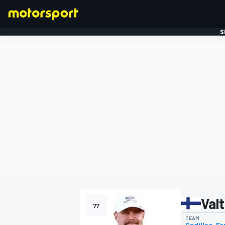
S
FORMULE 1
Valt
77
TEAM
Cadillac-Fe