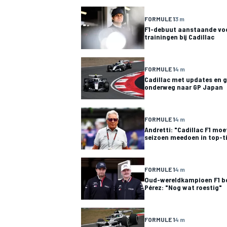
FORMULE 1
3 m
F1-debuut aanstaande voor
trainingen bij Cadillac
FORMULE 1
4 m
Cadillac met updates en 
onderweg naar GP Japan
MEER RACEKLASSEN
FORMULE 1
4 m
Andretti: "Cadillac F1 moe
seizoen meedoen in top-t
FORMULE 1
4 m
Oud-wereldkampioen F1 be
Pérez: "Nog wat roestig"
FORMULE 1
4 m