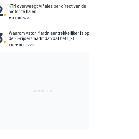
2
.
KTM overweegt Viñales per direct van de
motor te halen
MOTOGP
4 d
3
.
Waarom Aston Martin aantrekkelijker is op
de F1-rijdersmarkt dan dat het lijkt
FORMULE 1
22 u