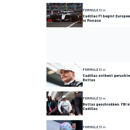
FORMULE 1
2 m
Cadillac F1 begint Europ
in Monaco
FORMULE 1
2 m
Cadillac ontkent geruchten
Bottas
FORMULE 1
2 m
Bottas geschrokken: FBI k
Cadillac
FORMULE 1
3 m