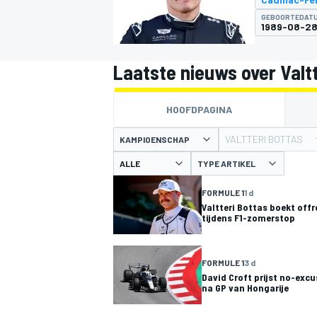
GEBOORTEDAT
1989-08-2
Laatste nieuws over Valtt
HOOFDPAGINA
VALTTERI BOTTAS
KAMPIOENSCHAP
MOTOGP
TYPE ARTIKEL
FORMULE 1
1 d
Valtteri Bottas boekt off
tijdens F1-zomerstop
FORMULE 1
3 d
David Croft prijst no-exc
na GP van Hongarije