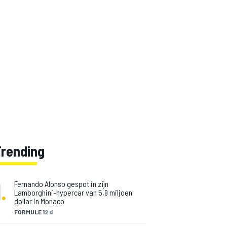
Trending
1
.
Fernando Alonso gespot in zijn
Lamborghini-hypercar van 5,9 miljoen
dollar in Monaco
FORMULE 1
2 d