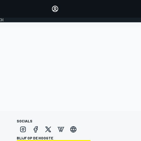
Laat je horen met de
reactiemodule
CH
LOGIN
EDITIE
NEDERLAND
SOCIALS
BLIJF OP DE HOOGTE