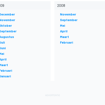
009
2008
December
November
November
September
Oktober
Mei
September
April
Augustus
Maart
Juli
Februari
Juni
Mei
April
Maart
Februari
Januari