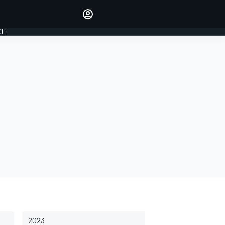
Laat je horen met de
reactiemodule
CH
LOGIN
EDITIE
NEDERLAND
2023