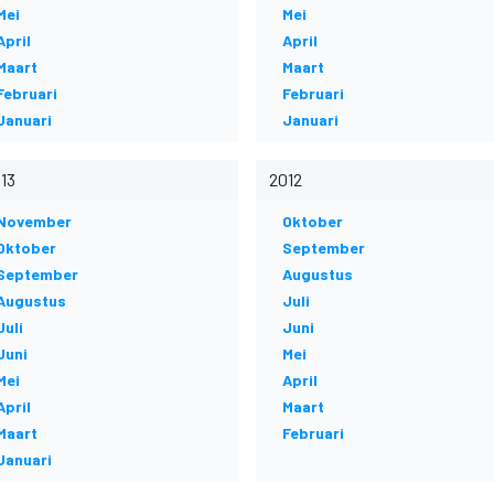
Mei
Mei
April
April
Maart
Maart
Februari
Februari
Januari
Januari
13
2012
November
Oktober
Oktober
September
September
Augustus
Augustus
Juli
Juli
Juni
Juni
Mei
Mei
April
April
Maart
Maart
Februari
Januari