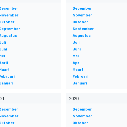
December
December
November
November
Oktober
Oktober
September
September
Augustus
Augustus
Juli
Juli
Juni
Juni
Mei
Mei
April
April
Maart
Maart
Februari
Februari
Januari
Januari
21
2020
December
December
November
November
Oktober
Oktober