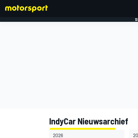
S
FORMULE 1
IndyCar Nieuwsarchief
2026
2