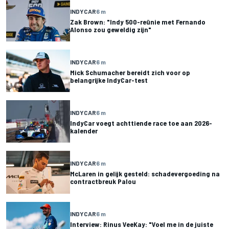
INDYCAR
6 m
Zak Brown: "Indy 500-reünie met Fernando
Alonso zou geweldig zijn"
INDYCAR
6 m
Mick Schumacher bereidt zich voor op
belangrijke IndyCar-test
INDYCAR
6 m
IndyCar voegt achttiende race toe aan 2026-
kalender
INDYCAR
6 m
McLaren in gelijk gesteld: schadevergoeding na
contractbreuk Palou
INDYCAR
6 m
Interview: Rinus VeeKay: "Voel me in de juiste