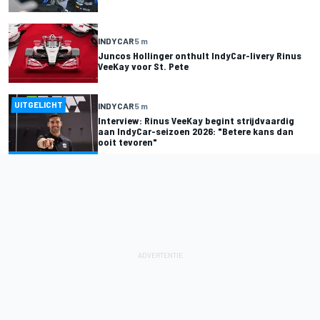
INDYCAR
5 m
Juncos Hollinger onthult IndyCar-livery Rinus
VeeKay voor St. Pete
UITGELICHT
INDYCAR
5 m
Interview: Rinus VeeKay begint strijdvaardig
aan IndyCar-seizoen 2026: "Betere kans dan
ooit tevoren"