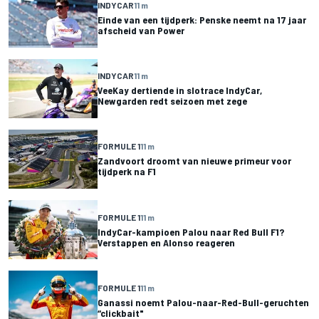
INDYCAR
11 m
Einde van een tijdperk: Penske neemt na 17 jaar
afscheid van Power
INDYCAR
11 m
VeeKay dertiende in slotrace IndyCar,
Newgarden redt seizoen met zege
FORMULE 1
11 m
Zandvoort droomt van nieuwe primeur voor
tijdperk na F1
FORMULE 1
11 m
IndyCar-kampioen Palou naar Red Bull F1?
Verstappen en Alonso reageren
FORMULE 1
11 m
Ganassi noemt Palou-naar-Red-Bull-geruchten
“clickbait"