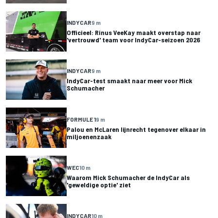
INDYCAR
9 m
Officieel: Rinus VeeKay maakt overstap naar
'vertrouwd' team voor IndyCar-seizoen 2026
INDYCAR
9 m
IndyCar-test smaakt naar meer voor Mick
Schumacher
FORMULE 1
9 m
Palou en McLaren lijnrecht tegenover elkaar in
miljoenenzaak
WEC
10 m
Waarom Mick Schumacher de IndyCar als
'geweldige optie' ziet
INDYCAR
10 m