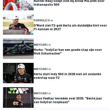
Hunter-Reay voegt zich bij Arrow McLaren voor
Indianapolis 500
FORMULE 1
9 m
O'Ward ziet F2-gok Herta als duidelijke hint voor
F1-kansen in 2027
INDYCAR
9 m
Marko: "IndyCar kan een goede stap zijn voor
Mick Schumacher"
INDYCAR
9 m
Herta sluit Indy 500 in 2026 niet uit ondanks
overstap naar F2
INDYCAR
9 m
Rinus VeeKay tevreden over 2025: "Beste jaar
van IndyCar-loopbaan"