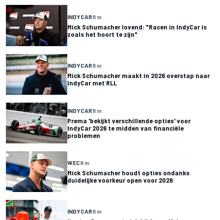
INDYCAR
8 m
Mick Schumacher lovend: "Racen in IndyCar is
zoals het hoort te zijn"
INDYCAR
8 m
Mick Schumacher maakt in 2026 overstap naar
IndyCar met RLL
INDYCAR
8 m
Prema 'bekijkt verschillende opties' voor
IndyCar 2026 te midden van financiële
problemen
WEC
8 m
Mick Schumacher houdt opties ondanks
duidelijke voorkeur open voor 2026
INDYCAR
8 m