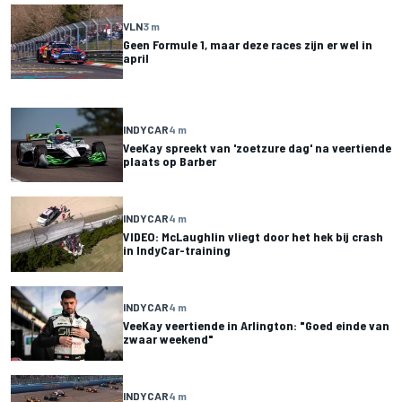
VLN
3 m
Geen Formule 1, maar deze races zijn er wel in
april
INDYCAR
4 m
VeeKay spreekt van 'zoetzure dag' na veertiende
plaats op Barber
INDYCAR
4 m
VIDEO: McLaughlin vliegt door het hek bij crash
in IndyCar-training
INDYCAR
4 m
VeeKay veertiende in Arlington: "Goed einde van
zwaar weekend"
INDYCAR
4 m