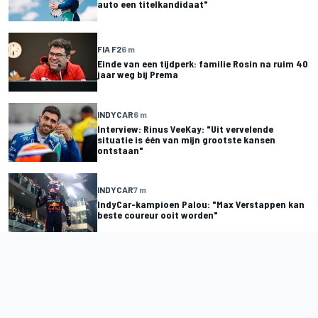
auto een titelkandidaat"
FIA F2
6 m
Einde van een tijdperk: familie Rosin na ruim 40
jaar weg bij Prema
INDYCAR
6 m
Interview: Rinus VeeKay: "Uit vervelende
situatie is één van mijn grootste kansen
ontstaan"
INDYCAR
7 m
IndyCar-kampioen Palou: "Max Verstappen kan
beste coureur ooit worden"