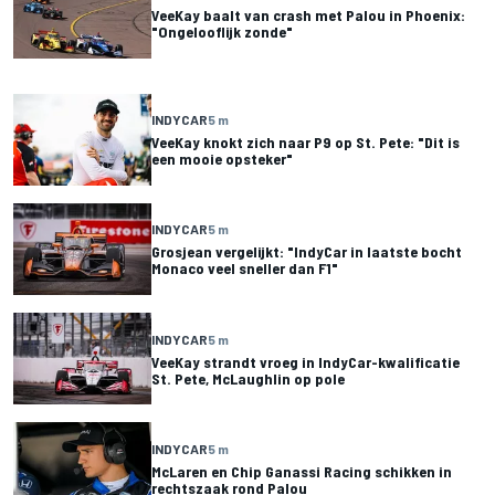
VeeKay baalt van crash met Palou in Phoenix:
"Ongelooflijk zonde"
INDYCAR
5 m
VeeKay knokt zich naar P9 op St. Pete: "Dit is
een mooie opsteker"
INDYCAR
5 m
Grosjean vergelijkt: "IndyCar in laatste bocht
Monaco veel sneller dan F1"
INDYCAR
5 m
VeeKay strandt vroeg in IndyCar-kwalificatie
St. Pete, McLaughlin op pole
INDYCAR
5 m
McLaren en Chip Ganassi Racing schikken in
rechtszaak rond Palou