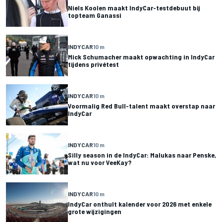
Niels Koolen maakt IndyCar-testdebuut bij
topteam Ganassi
INDYCAR
10 m
Mick Schumacher maakt opwachting in IndyCar
tijdens privétest
INDYCAR
10 m
Voormalig Red Bull-talent maakt overstap naar
IndyCar
INDYCAR
10 m
Silly season in de IndyCar: Malukas naar Penske,
wat nu voor VeeKay?
INDYCAR
10 m
IndyCar onthult kalender voor 2026 met enkele
grote wijzigingen