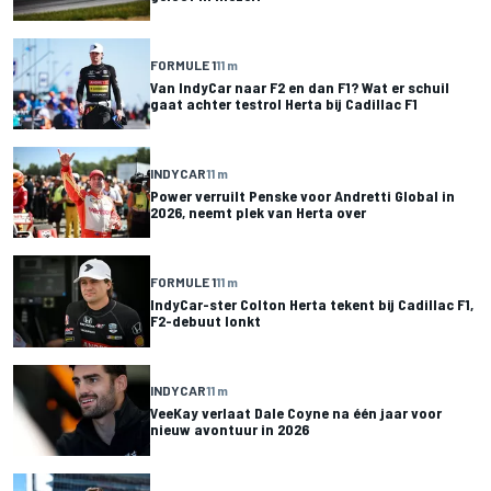
FORMULE 1
11 m
Van IndyCar naar F2 en dan F1? Wat er schuil
gaat achter testrol Herta bij Cadillac F1
INDYCAR
11 m
Power verruilt Penske voor Andretti Global in
2026, neemt plek van Herta over
FORMULE 1
11 m
IndyCar-ster Colton Herta tekent bij Cadillac F1,
F2-debuut lonkt
INDYCAR
11 m
VeeKay verlaat Dale Coyne na één jaar voor
nieuw avontuur in 2026