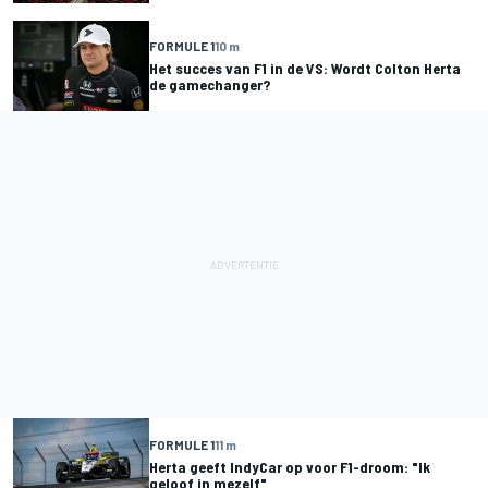
FORMULE 1
10 m
Het succes van F1 in de VS: Wordt Colton Herta
de gamechanger?
FORMULE 1
11 m
Herta geeft IndyCar op voor F1-droom: "Ik
geloof in mezelf"