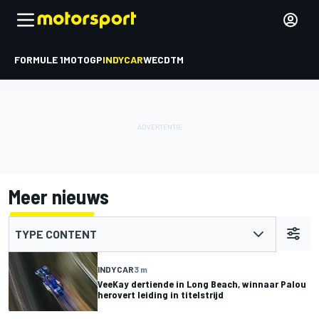
FORMULE 1
MOTOGP
INDYCAR
WEC
DTM
Meer nieuws
TYPE CONTENT
INDYCAR
3 m
VeeKay dertiende in Long Beach, winnaar Palou
herovert leiding in titelstrijd