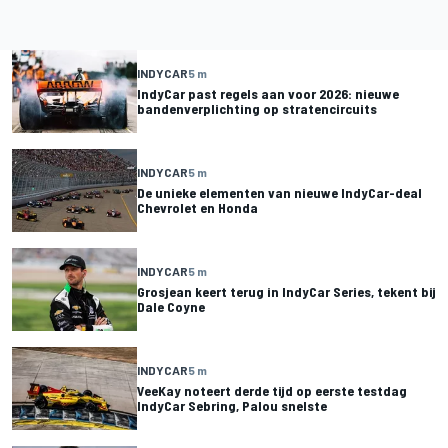
INDYCAR
5 m
IndyCar past regels aan voor 2026: nieuwe
bandenverplichting op stratencircuits
INDYCAR
5 m
De unieke elementen van nieuwe IndyCar-deal
Chevrolet en Honda
INDYCAR
5 m
Grosjean keert terug in IndyCar Series, tekent bij
Dale Coyne
INDYCAR
5 m
VeeKay noteert derde tijd op eerste testdag
IndyCar Sebring, Palou snelste