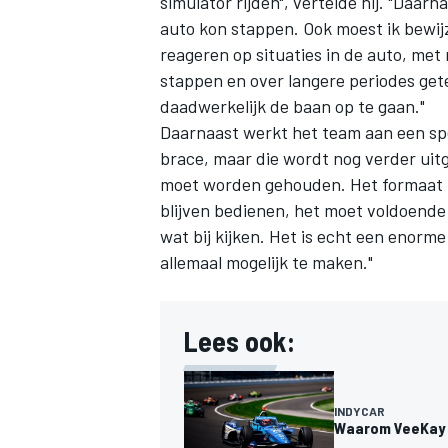
simulator rijden", vertelde hij. "Daarn
auto kon stappen. Ook moest ik bewij
reageren op situaties in de auto, met
stappen en over langere periodes gete
daadwerkelijk de baan op te gaan."
Daarnaast werkt het team aan een spec
brace, maar die wordt nog verder uitg
MEER RACEKLASSEN
moet worden gehouden. Het formaat m
blijven bedienen, het moet voldoende s
wat bij kijken. Het is echt een enor
allemaal mogelijk te maken."
Lees ook:
INDYCAR
Waarom VeeKay i