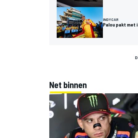
INDYCAR
Palou pakt met 
D
Net binnen