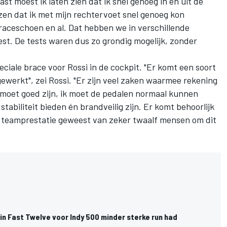
aast moest ik laten zien dat ik snel genoeg in en uit de
zen dat ik met mijn rechtervoet snel genoeg kon
 raceschoen en al. Dat hebben we in verschillende
st. De tests waren dus zo grondig mogelijk, zonder
iale brace voor Rossi in de cockpit. "Er komt een soort
ewerkt", zei Rossi. "Er zijn veel zaken waarmee rekening
oet goed zijn, ik moet de pedalen normaal kunnen
tabiliteit bieden én brandveilig zijn. Er komt behoorlijk
me teamprestatie geweest van zeker twaalf mensen om dit
n Fast Twelve voor Indy 500 minder sterke run had