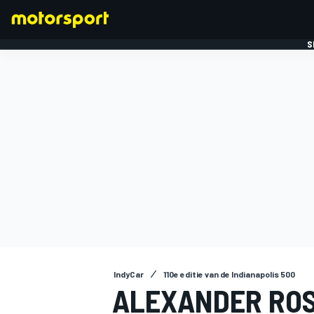
S
FORMULE 1
IndyCar
110e editie van de Indianapolis 500
ALEXANDER ROS