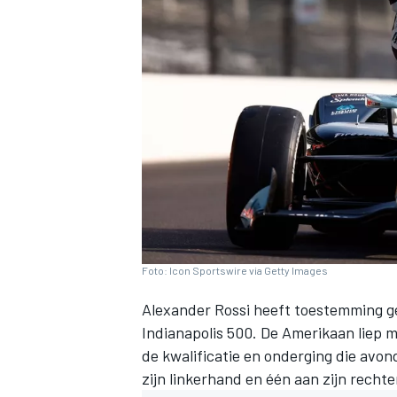
INDYCAR
Foto: Icon Sportswire via Getty Images
Alexander Rossi
heeft toestemming ge
Indianapolis 500. De Amerikaan liep m
WEC
DTM
de kwalificatie en onderging die avo
zijn linkerhand en één aan zijn recht