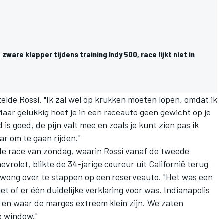
zware klapper tijdens training Indy 500, race lijkt niet in
rtelde Rossi. "Ik zal wel op krukken moeten lopen, omdat ik
aar gelukkig hoef je in een raceauto geen gewicht op je
 is goed, de pijn valt mee en zoals je kunt zien pas ik
ar om te gaan rijden."
de race van zondag, waarin Rossi vanaf de tweede
vrolet, blikte de 34-jarige coureur uit Californië terug
 dwong over te stappen op een reserveauto. "Het was een
iet of er één duidelijke verklaring voor was. Indianapolis
ft en waar de marges extreem klein zijn. We zaten
e window."