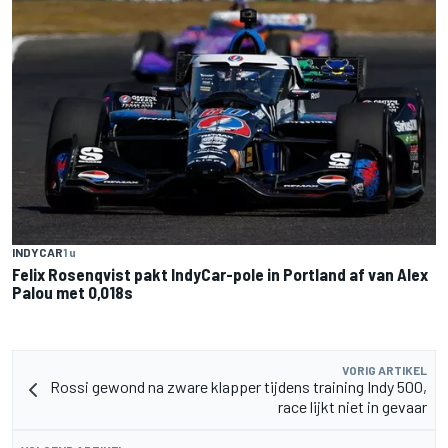
INDYCAR
1 u
Felix Rosenqvist pakt IndyCar-pole in Portland af van Alex
Palou met 0,018s
VORIG ARTIKEL
Rossi gewond na zware klapper tijdens training Indy 500,
race lijkt niet in gevaar