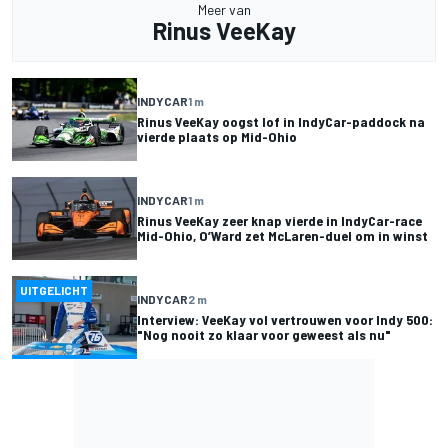
Meer van
Rinus VeeKay
INDYCAR
1 m
Rinus VeeKay oogst lof in IndyCar-paddock na
vierde plaats op Mid-Ohio
INDYCAR
1 m
Rinus VeeKay zeer knap vierde in IndyCar-race
Mid-Ohio, O’Ward zet McLaren-duel om in winst
UITGELICHT
INDYCAR
2 m
Interview: VeeKay vol vertrouwen voor Indy 500:
"Nog nooit zo klaar voor geweest als nu"