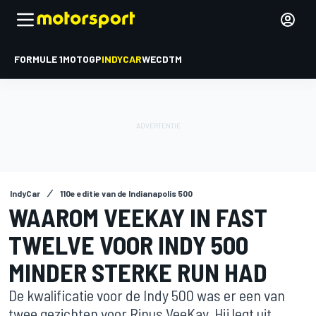
FORMULE 1
MOTOGP
INDYCAR
WEC
DTM
IndyCar
110e editie van de Indianapolis 500
WAAROM VEEKAY IN FAST
TWELVE VOOR INDY 500
MINDER STERKE RUN HAD
De kwalificatie voor de Indy 500 was er een van
twee gezichten voor Rinus VeeKay. Hij legt uit