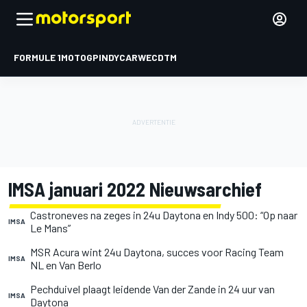
FORMULE 1
MOTOGP
INDYCAR
WEC
DTM
IMSA januari 2022 Nieuwsarchief
Castroneves na zeges in 24u Daytona en Indy 500: “Op naar
IMSA
Le Mans”
MSR Acura wint 24u Daytona, succes voor Racing Team
IMSA
NL en Van Berlo
Pechduivel plaagt leidende Van der Zande in 24 uur van
IMSA
Daytona