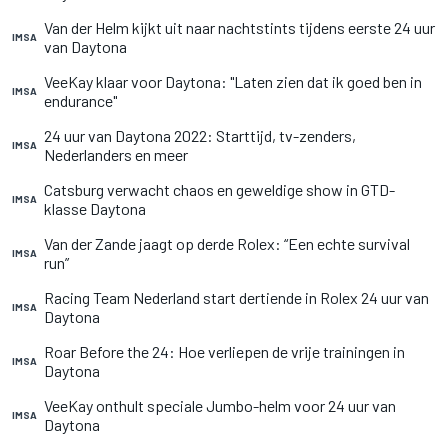
Van der Helm kijkt uit naar nachtstints tijdens eerste 24 uur
IMSA
van Daytona
VeeKay klaar voor Daytona: "Laten zien dat ik goed ben in
IMSA
endurance"
24 uur van Daytona 2022: Starttijd, tv-zenders,
IMSA
Nederlanders en meer
Catsburg verwacht chaos en geweldige show in GTD-
IMSA
klasse Daytona
Van der Zande jaagt op derde Rolex: “Een echte survival
IMSA
run”
Racing Team Nederland start dertiende in Rolex 24 uur van
IMSA
Daytona
Roar Before the 24: Hoe verliepen de vrije trainingen in
IMSA
Daytona
VeeKay onthult speciale Jumbo-helm voor 24 uur van
IMSA
Daytona