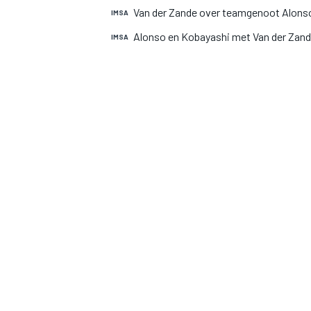
Van der Zande over teamgenoot Alonso: 
IMSA
Alonso en Kobayashi met Van der Zand
IMSA
MOTOGP