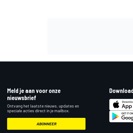
Meld je aan voor onze
Download
nieuwsbrief
Ontvang het laatste nieuws, updates en
speciale acties direct in je mailbox.
ABONNEER