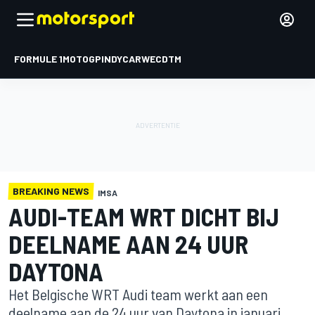
FORMULE 1
MOTOGP
INDYCAR
WEC
DTM
BREAKING NEWS
IMSA
AUDI-TEAM WRT DICHT BIJ
DEELNAME AAN 24 UUR
DAYTONA
Het Belgische WRT Audi team werkt aan een
deelname aan de 24 uur van Daytona in januari.