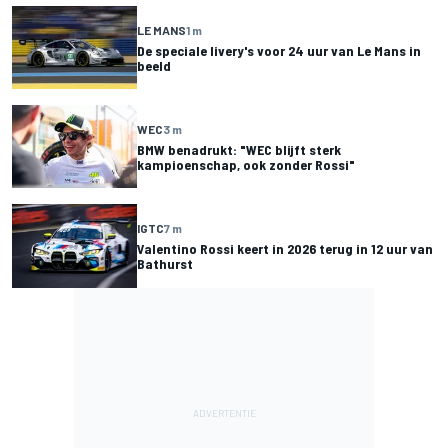
LE MANS
1 m
De speciale livery's voor 24 uur van Le Mans in
beeld
WEC
3 m
BMW benadrukt: "WEC blijft sterk
kampioenschap, ook zonder Rossi"
IGTC
7 m
Valentino Rossi keert in 2026 terug in 12 uur van
Bathurst