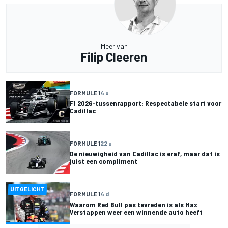
Meer van
Filip Cleeren
FORMULE 1
4 u
F1 2026-tussenrapport: Respectabele start voor
Cadillac
FORMULE 1
22 u
De nieuwigheid van Cadillac is eraf, maar dat is
juist een compliment
UITGELICHT
FORMULE 1
4 d
Waarom Red Bull pas tevreden is als Max
Verstappen weer een winnende auto heeft