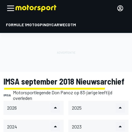
FORMULE 1
MOTOGP
INDYCAR
WEC
DTM
IMSA september 2018 Nieuwsarchief
Motorsportlegende Don Panoz op 83-jarige leeftijd
IMSA
overleden
2026
2025
2024
2023