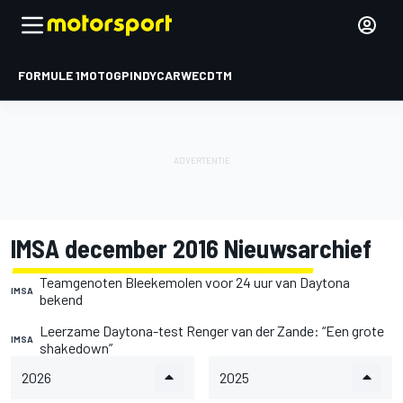
FORMULE 1
MOTOGP
INDYCAR
WEC
DTM
IMSA december 2016 Nieuwsarchief
Teamgenoten Bleekemolen voor 24 uur van Daytona
IMSA
bekend
Leerzame Daytona-test Renger van der Zande: “Een grote
IMSA
shakedown”
2026
2025