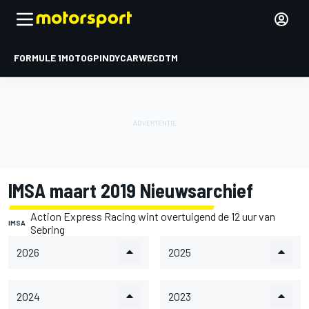
FORMULE 1
MOTOGP
INDYCAR
WEC
DTM
IMSA maart 2019 Nieuwsarchief
Action Express Racing wint overtuigend de 12 uur van
IMSA
Sebring
2026
2025
2024
2023