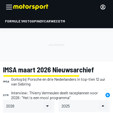
FORMULE 1
MOTOGP
INDYCAR
WEC
DTM
IMSA maart 2026 Nieuwsarchief
Oorlog bij Porsche en drie Nederlanders in top-tien 12 uur
IMSA
van Sebring
Interview: Thierry Vermeulen deelt raceplannen voor
DTM
2026: "Het is een mooi programma"
2026
2025