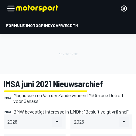
FORMULE 1
MOTOGP
INDYCAR
WEC
DTM
IMSA juni 2021 Nieuwsarchief
Magnussen en Van der Zande winnen IMSA-race Detroit
IMSA
voor Ganassi
BMW bevestigt interesse in LMDh: “Besluit volgt vrij snel”
IMSA
2026
2025