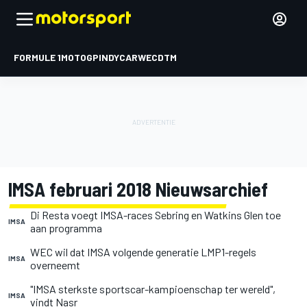
FORMULE 1
MOTOGP
INDYCAR
WEC
DTM
IMSA februari 2018 Nieuwsarchief
Di Resta voegt IMSA-races Sebring en Watkins Glen toe
IMSA
aan programma
WEC wil dat IMSA volgende generatie LMP1-regels
IMSA
overneemt
"IMSA sterkste sportscar-kampioenschap ter wereld",
IMSA
vindt Nasr