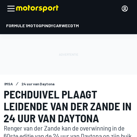
FORMULE 1
MOTOGP
INDYCAR
WEC
DTM
IMSA
24 uur van Daytona
PECHDUIVEL PLAAGT
LEIDENDE VAN DER ZANDE IN
24 UUR VAN DAYTONA
Renger van der Zande kan de overwinning in de
60ste editie van de 24 uur van Daytona op zijn buik