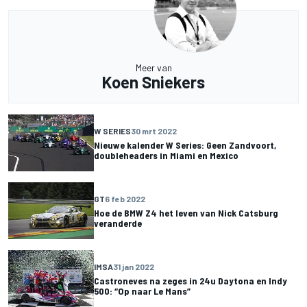
Meer van
Koen Sniekers
W SERIES
30 mrt 2022
Nieuwe kalender W Series: Geen Zandvoort,
doubleheaders in Miami en Mexico
GT
6 feb 2022
Hoe de BMW Z4 het leven van Nick Catsburg
veranderde
IMSA
31 jan 2022
Castroneves na zeges in 24u Daytona en Indy
500: “Op naar Le Mans”