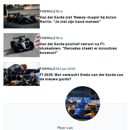
FORMULE 1
6 m
Van der Garde ziet 'Newey-magie' bij Aston
Martin: "Je ziet zijn hand meteen"
FORMULE 1
6 m
Van der Garde positief verrast na F1-
shakedown: "Mercedes steekt er misschien
bovenuit"
FORMULE 1
22 jan 2025
F1 2025: Wat verwacht Giedo van der Garde van
de nieuwe garde?
Meer van