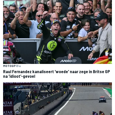
MOTOGP
13 u
Raul Fernandez kanaliseert 'woede' naar zege in Britse GP
na 'idioot'-gevoel