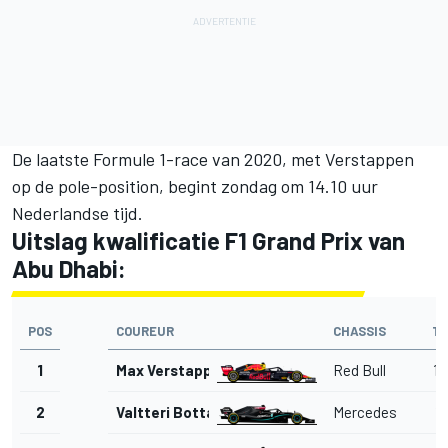
De laatste Formule 1-race van 2020, met Verstappen
op de pole-position, begint zondag om 14.10 uur
Nederlandse tijd.
Uitslag kwalificatie F1 Grand Prix van
Abu Dhabi:
POS
COUREUR
CHASSIS
TI
1
Max Verstappen
Red Bull
1'
2
Valtteri Bottas
Mercedes
1'