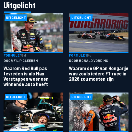
Uitgelicht
UITGELICHT
UITGELICHT
FORMULE 1
5 d
FORMULE 1
6 d
DOOR FILIP CLEEREN
DOOR RONALD VORDING
Waarom Red Bull pas
Waarom de GP van Hongarije
tevreden is als Max
was zoals iedere F1-race in
Verstappen weer een
2026 zou moeten zijn
winnende auto heeft
UITGELICHT
UITGELICHT