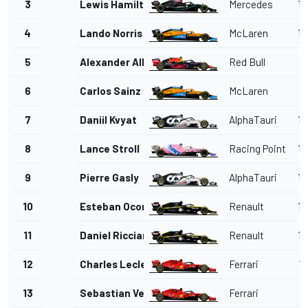
3
Lewis Hamilton
Mercedes
1'
4
Lando Norris
McLaren
1'
5
Alexander Albon
Red Bull
1'
6
Carlos Sainz Jr.
McLaren
1'
7
Daniil Kvyat
AlphaTauri
1'
8
Lance Stroll
Racing Point
1'
9
Pierre Gasly
AlphaTauri
1'
10
Esteban Ocon
Renault
1'
11
Daniel Ricciardo
Renault
1'
12
Charles Leclerc
Ferrari
1'
13
Sebastian Vettel
Ferrari
1'