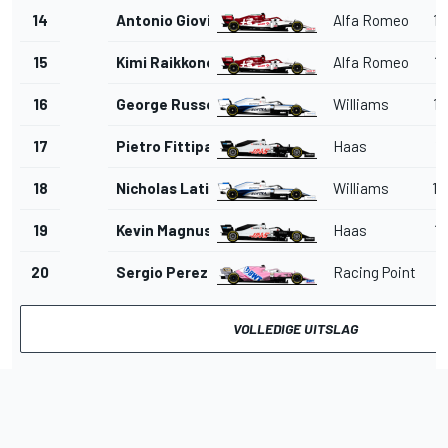
14
Antonio Giovinazzi
Alfa Romeo
1'
15
Kimi Raikkonen
Alfa Romeo
1'
16
George Russell
Williams
1'
17
Pietro Fittipaldi
Haas
1'
18
Nicholas Latifi
Williams
1'
19
Kevin Magnussen
Haas
1'
20
Sergio Perez
Racing Point
VOLLEDIGE UITSLAG