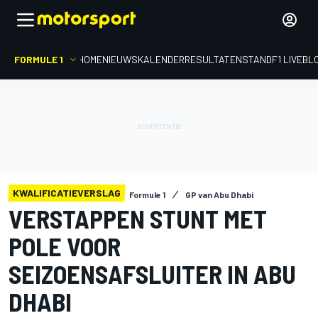
FORMULE 1
HOME
NIEUWS
KALENDER
RESULTATEN
STAND
F1 LIVEBL
KWALIFICATIEVERSLAG
Formule 1
GP van Abu Dhabi
VERSTAPPEN STUNT MET
POLE VOOR
SEIZOENSAFSLUITER IN ABU
DHABI