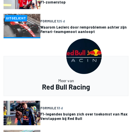
F1-zomerstop
UITGELICHT
FORMULE 1
25 d
Waarom Leclerc door remproblemen achter zijn
Ferrari-teamgenoot aanloopt
Meer van
Red Bull Racing
FORMULE 1
3 d
F1-legendes buigen zich over toekomst van Max
Verstappen bij Red Bull