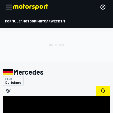
FORMULE 1
MOTOGP
INDYCAR
WEC
DTM
Mercedes
LAND
Duitsland