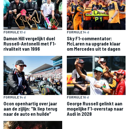
FORMULE 1
3 d
FORMULE 1
4 d
Damon Hill vergelijkt duel
Sky F1-commentator:
Russell-Antonelli met F1-
McLaren na upgrade klaar
rivaliteit van 1996
om Mercedes uit te dagen
FORMULE 1
4 d
FORMULE 1
6 d
Ocon openhartig over jaar
George Russell gelinkt aan
aan de zijlijn: “Ik liep terug
mogelijke F1-overstap naar
naar de auto en huilde”
Audi in 2028