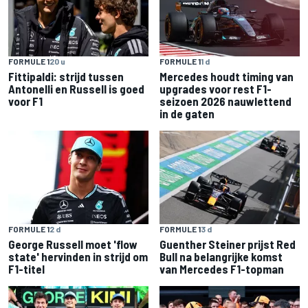
FORMULE 1
20 u
FORMULE 1
1 d
Fittipaldi: strijd tussen
Mercedes houdt timing van
Antonelli en Russell is goed
upgrades voor rest F1-
voor F1
seizoen 2026 nauwlettend
in de gaten
FORMULE 1
2 d
FORMULE 1
3 d
George Russell moet 'flow
Guenther Steiner prijst Red
state' hervinden in strijd om
Bull na belangrijke komst
F1-titel
van Mercedes F1-topman