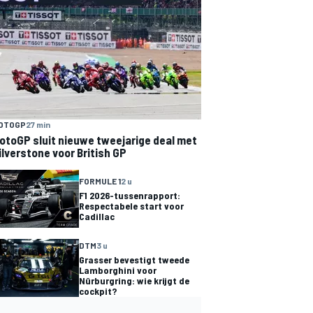
OTOGP
27 min
otoGP sluit nieuwe tweejarige deal met
ilverstone voor British GP
FORMULE 1
2 u
F1 2026-tussenrapport:
Respectabele start voor
Cadillac
DTM
3 u
Grasser bevestigt tweede
Lamborghini voor
Nürburgring: wie krijgt de
cockpit?