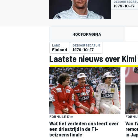
GEBOORTEDAT
1979-10-17
HOOFDPAGINA
LAND
GEBOORTEDATUM
Finland
1979-10-17
Laatste nieuws over Kimi
MOTOGP
FORMULE 1
7 m
FORMUL
Wat het verleden ons leert over
Van 17
een driestrijd in de F1-
remon
seizoensfinale
in Ja