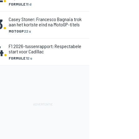
FORMULE 1
1 d
3
.
Casey Stoner: Francesco Bagnaia trok
aan het kortste eind na MotoGP-titels
MOTOGP
22 u
4
.
F1 2026-tussenrapport: Respectabele
start voor Cadillac
FORMULE 1
2 u