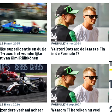
E 1
4 mrt 2025
FORMULE 1
9 nov 2024
ijke superlicentie en dutje
Valtteri Bottas: de laatste Fin
F1-race: het wonderlijke
in de Formule 1?
t van Kimi Räikkönen
E 1
8 sep 2024
FORMULE 1
6 sep 2024
ijzondere verhaal achter
Waarom F1 bereiken nu veel