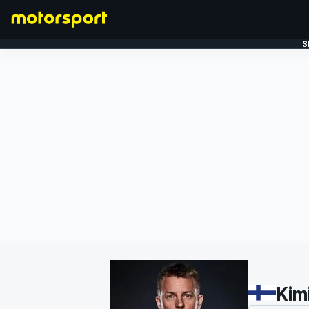
S
FORMULE 1
Kim