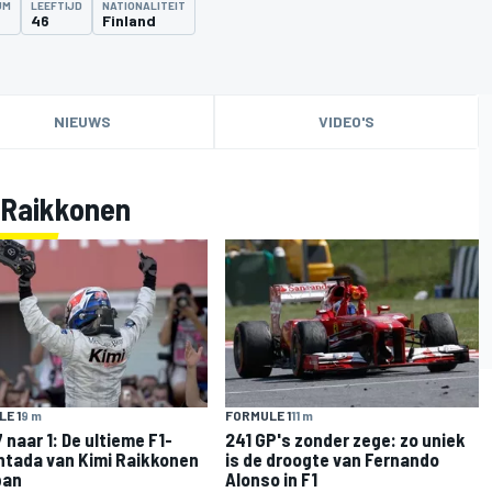
UM
LEEFTIJD
NATIONALITEIT
46
Finland
NIEUWS
VIDEO'S
 Raikkonen
E 1
9 m
FORMULE 1
11 m
 naar 1: De ultieme F1-
241 GP's zonder zege: zo uniek
tada van Kimi Raikkonen
is de droogte van Fernando
pan
Alonso in F1