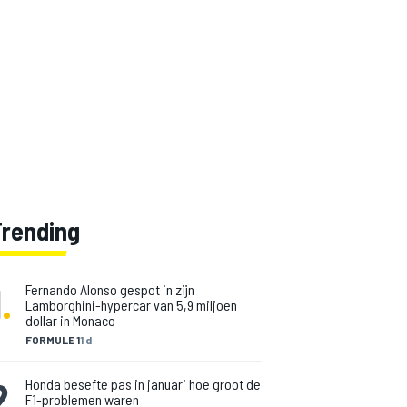
Trending
1
.
Fernando Alonso gespot in zijn
Lamborghini-hypercar van 5,9 miljoen
dollar in Monaco
FORMULE 1
1 d
2
.
Honda besefte pas in januari hoe groot de
F1-problemen waren