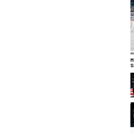
M
M
S