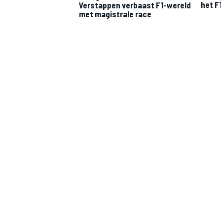
het F
Verstappen verbaast F1-wereld
met magistrale race