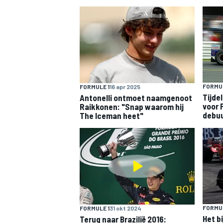
INDYCAR
FORMUL
FORMULE 1
16 apr 2025
Tijdel
Antonelli ontmoet naamgenoot
voor 
Raikkonen: "Snap waarom hij
debuu
The Iceman heet"
WEC
DTM
FORMUL
FORMULE 1
31 okt 2024
Het b
Terug naar Brazilië 2016: