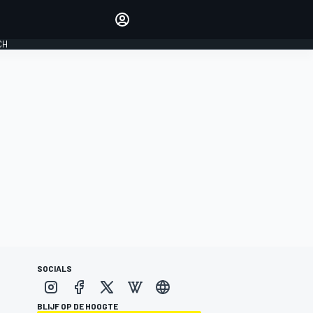
Laat je horen met de
reactiemodule
CH
LOGIN
EDITIE
NEDERLAND
SOCIALS
BLIJF OP DE HOOGTE