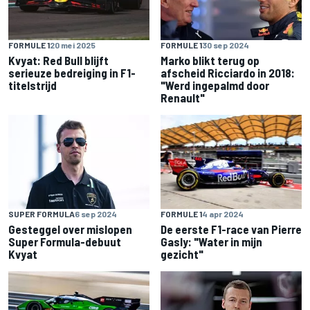
FORMULE 1
20 mei 2025
FORMULE 1
30 sep 2024
Kvyat: Red Bull blijft
Marko blikt terug op
serieuze bedreiging in F1-
afscheid Ricciardo in 2018:
titelstrijd
"Werd ingepalmd door
Renault"
SUPER FORMULA
6 sep 2024
FORMULE 1
4 apr 2024
Gesteggel over mislopen
De eerste F1-race van Pierre
Super Formula-debuut
Gasly: "Water in mijn
Kvyat
gezicht"