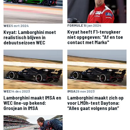
FORMULE 1
9 jan 2024
WEC
5 mrt 2024
Kvyat heeft F1-terugkeer
Kvyat: Lamborghini moet
niet opgegeven: "Af en toe
realistisch blijven in
contact met Marko"
debuutseizoen WEC
WEC
14 dec 2023
IMSA
29 nov 2023
Lamborghini maakt IMSA en
Lamborghini maakt zich op
WEC line-up bekend:
voor LMDh-test Daytona:
Grosjean in IMSA
“Alles gaat volgens plan”