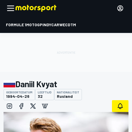
FORMULE 1
MOTOGP
INDYCAR
WEC
DTM
Daniil Kvyat
GEBOORTEDATUM
LEEFTIJD
NATIONALITEIT
1994-04-26
32
Rusland