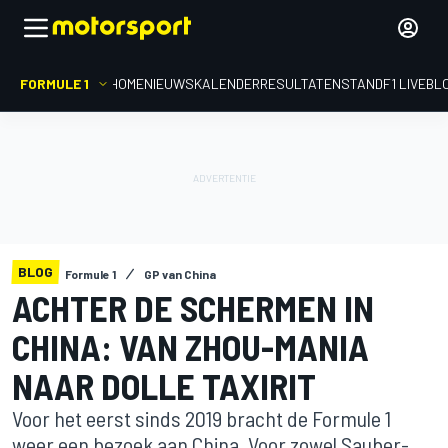
FORMULE 1
HOME
NIEUWS
KALENDER
RESULTATEN
STAND
F1 LIVEBL
BLOG
Formule 1
GP van China
ACHTER DE SCHERMEN IN
CHINA: VAN ZHOU-MANIA
NAAR DOLLE TAXIRIT
Voor het eerst sinds 2019 bracht de Formule 1
weer een bezoek aan China. Voor zowel Sauber-