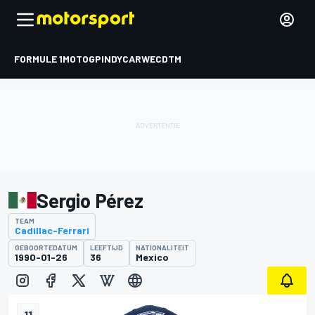
FORMULE 1
MOTOGP
INDYCAR
WEC
DTM
Sergio Pérez
TEAM
Cadillac-Ferrari
GEBOORTEDATUM
LEEFTIJD
NATIONALITEIT
1990-01-26
36
Mexico
11