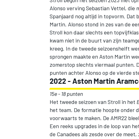
Stroll begon het seizoen 2023 met o
Alonso verving Sebastian Vettel, die 
Spanjaard nog altijd in topvorm. Dat 
Martin. Alonso stond in zes van de ee
Stroll kon daar slechts een topvijfkl
kwam niet in de buurt van zijn teamge
kreeg. In de tweede seizoenshelft wer
sprongen maakte en Aston Martin weg
zomerstop slechts viermaal punten. Da
punten achter Alonso op de vierde st
2022 - Aston Martin Aram
15e - 18 punten
Het tweede seizoen van Stroll in het
B
het team. De formatie hoopte onder 
voorwaarts te maken. De AMR22 bleek 
Een reeks upgrades in de loop van het
de Canadees als zesde over de meet, z