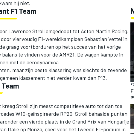
kwam hij niet.
zant F1 Team
oor Lawrence Stroll omgedoopt tot Aston Martin Racing.
d door viervoudig F1-wereldkampioen Sebastian Vettel in
lde graag voortborduren op het succes van het vorige
e balans te vinden voor de AMR21. De wagen kampte in
emen met de aerodynamica.
unten, maar zijn beste klassering was slechts de zevende
 algemeen klassement niet verder kwam dan P13.
1 Team
F
F
s
 kreeg Stroll zijn meest competitieve auto tot dan toe
ercedes W10-geïnspireerde RP20. Stroll behaalde punten
aronder een vierde plaats in de Grand Prix van Hongarije
van Italië op Monza, goed voor het tweede F1-podium in