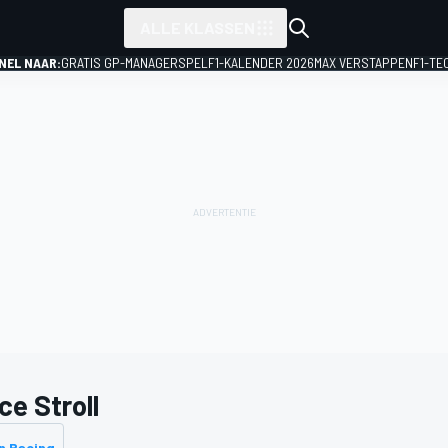
ALLE KLASSEN
NEL NAAR:
GRATIS GP-MANAGERSPEL
F1-KALENDER 2026
MAX VERSTAPPEN
F1-TE
ce Stroll
n Racing