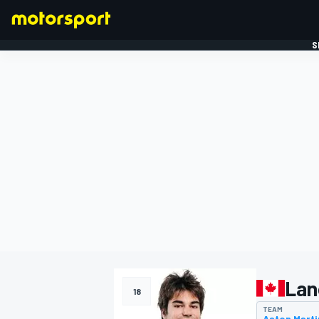
S
FORMULE 1
Lan
18
TEAM
Aston Marti