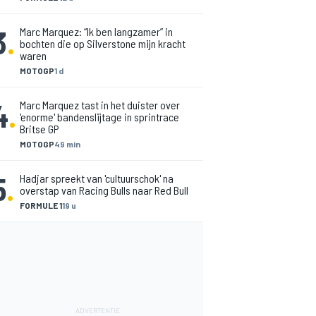
3
.
Marc Marquez: “Ik ben langzamer” in
bochten die op Silverstone mijn kracht
waren
MOTOGP
1 d
4
.
Marc Marquez tast in het duister over
'enorme' bandenslijtage in sprintrace
Britse GP
MOTOGP
49 min
5
.
Hadjar spreekt van 'cultuurschok' na
overstap van Racing Bulls naar Red Bull
FORMULE 1
19 u