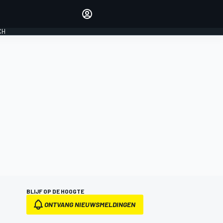
Laat je horen met de
reactiemodule
CH
LOGIN
EDITIE
NEDERLAND
BLIJF OP DE HOOGTE
ONTVANG NIEUWSMELDINGEN