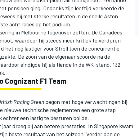
pnieuw een wereldkampioen als teamgenoot: Fernando
met pensioen ging. Ondanks zijn leeftijd verkeerde de
bewees hij met sterke resultaten in de snelle Aston
rste acht races op het podium.
assering in Melbourne tegenover zetten. De Canadees
noot, waardoor hij steeds meer kritiek te verduren
d het nog lastiger voor Stroll toen de concurrentie
zakte. De zoon van de eigenaar scoorde na de
ardoor eindigde hij als tiende in de WK-stand, 132
ek.
co Cognizant F1 Team
ritish Racing Green
begon met hoge verwachtingen bij
de nieuwe technische reglementen een grote stap
echter een lastig te besturen bolide.
 jaar droeg bij aan betere prestaties. In Singapore kwam
ijn beste resultaat van het seizoen. Verder dan de