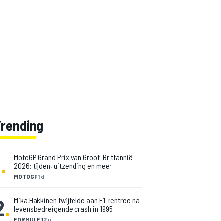
Trending
1
.
MotoGP Grand Prix van Groot-Brittannië
2026: tijden, uitzending en meer
MOTOGP
1 d
2
.
Mika Hakkinen twijfelde aan F1-rentree na
levensbedreigende crash in 1995
FORMULE 1
2 u