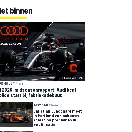
Net binnen
ORMULE 1
14 min
1 2026-midseasonrapport: Audi kent
olide start bij fabrieksdebuut
INDYCAR
21 min
Christian Lundgaard moet
in Portland van achteren
komen na problemen in
kwalificatie