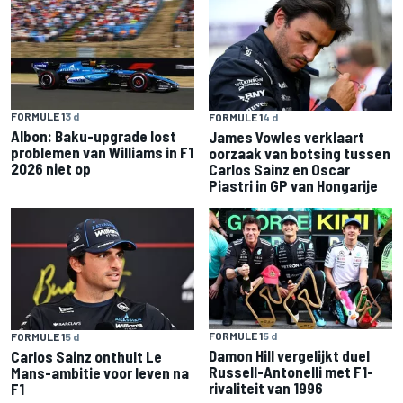
FORMULE 1
3 d
FORMULE 1
4 d
Albon: Baku-upgrade lost
James Vowles verklaart
problemen van Williams in F1
oorzaak van botsing tussen
2026 niet op
Carlos Sainz en Oscar
Piastri in GP van Hongarije
FORMULE 1
5 d
FORMULE 1
5 d
Damon Hill vergelijkt duel
Carlos Sainz onthult Le
Russell-Antonelli met F1-
Mans-ambitie voor leven na
rivaliteit van 1996
F1