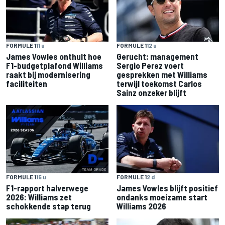
FORMULE 1
11 u
FORMULE 1
12 u
James Vowles onthult hoe
Gerucht: management
F1-budgetplafond Williams
Sergio Perez voert
raakt bij modernisering
gesprekken met Williams
faciliteiten
terwijl toekomst Carlos
Sainz onzeker blijft
FORMULE 1
15 u
FORMULE 1
2 d
F1-rapport halverwege
James Vowles blijft positief
2026: Williams zet
ondanks moeizame start
schokkende stap terug
Williams 2026