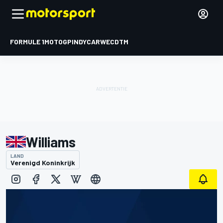
FORMULE 1
MOTOGP
INDYCAR
WEC
DTM
Williams
LAND
Verenigd Koninkrijk