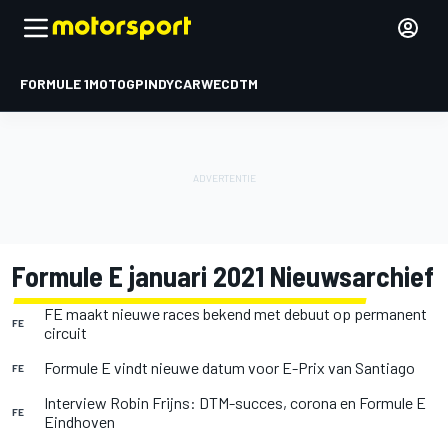
FORMULE 1
MOTOGP
INDYCAR
WEC
DTM
Formule E januari 2021 Nieuwsarchief
FE maakt nieuwe races bekend met debuut op permanent
FE
circuit
Formule E vindt nieuwe datum voor E-Prix van Santiago
FE
Interview Robin Frijns: DTM-succes, corona en Formule E
FE
Eindhoven