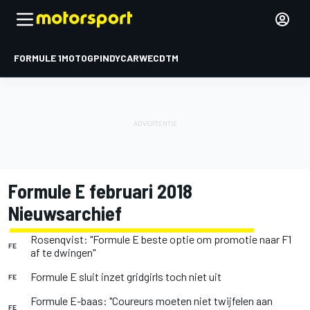
FORMULE 1
MOTOGP
INDYCAR
WEC
DTM
Formule E februari 2018
Nieuwsarchief
Rosenqvist: "Formule E beste optie om promotie naar F1
FE
af te dwingen"
Formule E sluit inzet gridgirls toch niet uit
FE
Formule E-baas: "Coureurs moeten niet twijfelen aan
FE