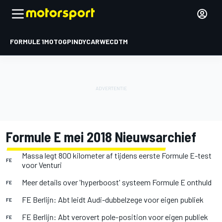
FORMULE 1
MOTOGP
INDYCAR
WEC
DTM
Formule E mei 2018 Nieuwsarchief
Massa legt 800 kilometer af tijdens eerste Formule E-test
FE
voor Venturi
Meer details over 'hyperboost' systeem Formule E onthuld
FE
FE Berlijn: Abt leidt Audi-dubbelzege voor eigen publiek
FE
FE Berlijn: Abt verovert pole-position voor eigen publiek
FE