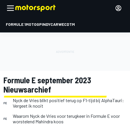
FORMULE 1
MOTOGP
INDYCAR
WEC
DTM
Formule E september 2023
Nieuwsarchief
Nyck de Vries blikt positief terug op F1-tijd bij AlphaTauri:
FE
Vergeet ik nooit
Waarom Nyck de Vries voor terugkeer in Formule E voor
FE
worstelend Mahindra koos