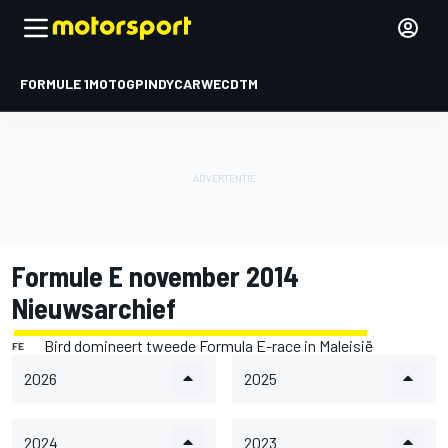
FORMULE 1
MOTOGP
INDYCAR
WEC
DTM
Formule E november 2014
Nieuwsarchief
Bird domineert tweede Formula E-race in Maleisië
FE
2026
2025
2024
2023