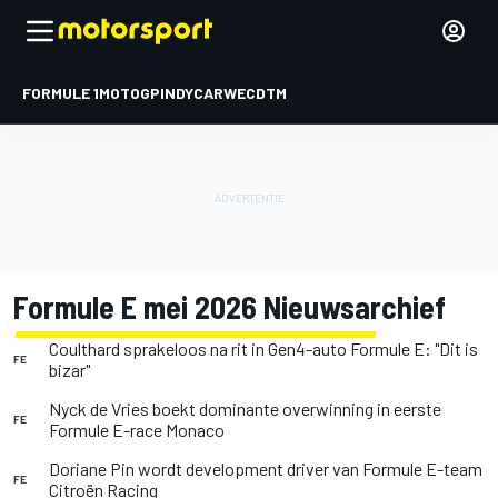
FORMULE 1
MOTOGP
INDYCAR
WEC
DTM
Formule E mei 2026 Nieuwsarchief
Coulthard sprakeloos na rit in Gen4-auto Formule E: "Dit is
FE
bizar"
Nyck de Vries boekt dominante overwinning in eerste
FE
Formule E-race Monaco
Doriane Pin wordt development driver van Formule E-team
FE
Citroën Racing