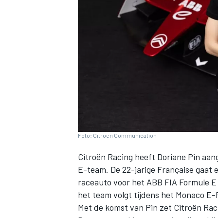
INDYCAR
Foto: Citroën Communication
Citroën Racing
heeft
Doriane Pin
aang
E-team. De 22-jarige Française gaat 
raceauto voor het ABB FIA Formule E 
WEC
DTM
het team volgt tijdens het Monaco E
Met de komst van Pin zet Citroën Raci