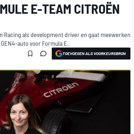
RMULE E-TEAM CITROËN
roën Racing als development driver en gaat meewerken
e GEN4-auto voor Formula E.
TOEVOEGEN ALS VOORKEURSBRON