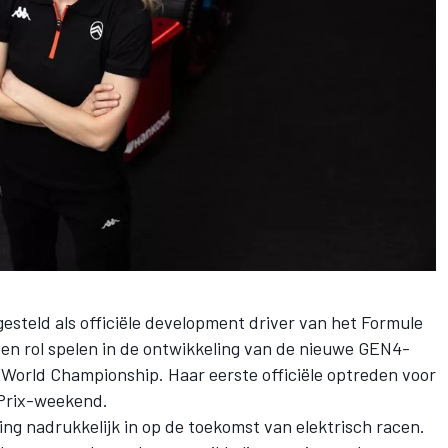
esteld als officiële development driver van het Formule
een rol spelen in de ontwikkeling van de nieuwe GEN4-
World Championship. Haar eerste officiële optreden voor
-Prix-weekend.
ng nadrukkelijk in op de toekomst van elektrisch racen.