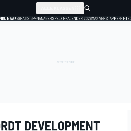
ALLE KLASSEN
NEL NAAR:
GRATIS GP-MANAGERSPEL
F1-KALENDER 2026
MAX VERSTAPPEN
F1-TE
ORDT DEVELOPMENT