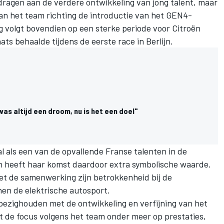
dragen aan de verdere ontwikkeling van jong talent, maar
an het team richting de introductie van het GEN4-
g volgt bovendien op een sterke periode voor Citroën
ts behaalde tijdens de eerste race in Berlijn.
 was altijd een droom, nu is het een doel"
al als een van de opvallende Franse talenten in de
ën heeft haar komst daardoor extra symbolische waarde.
t de samenwerking zijn betrokkenheid bij de
nen de elektrische autosport.
 bezighouden met de ontwikkeling en verfijning van het
t de focus volgens het team onder meer op prestaties,