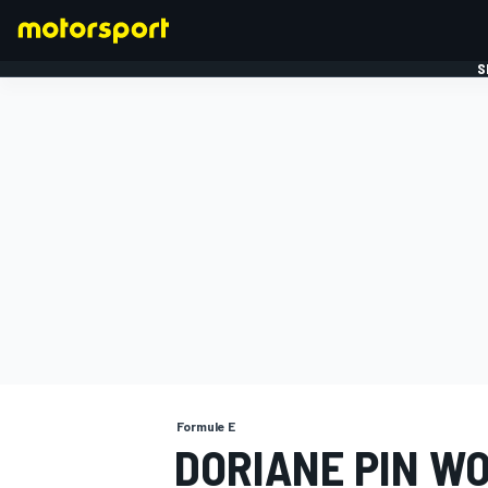
S
FORMULE 1
Formule E
DORIANE PIN W