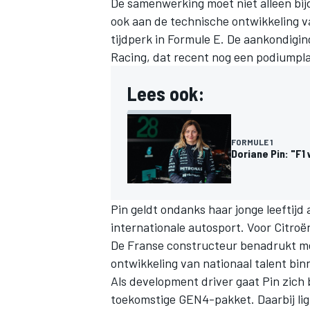
De samenwerking moet niet alleen bij
ook aan de technische ontwikkeling v
tijdperk in Formule E. De aankondigin
Racing, dat recent nog een podiumplaa
Lees ook:
FORMULE 1
Doriane Pin: "F1
Pin geldt ondanks haar jonge leeftijd 
internationale autosport. Voor Citro
De Franse constructeur benadrukt me
ontwikkeling van nationaal talent bin
Als development driver gaat Pin zich
toekomstige GEN4-pakket. Daarbij lig