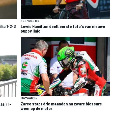
FORMULE 1
1 u
lia 1-2-3
Lewis Hamilton deelt eerste foto's van nieuwe
puppy Halo
MOTOGP
2 u
Zarco stapt drie maanden na zware blessure
as F1-
weer op de motor