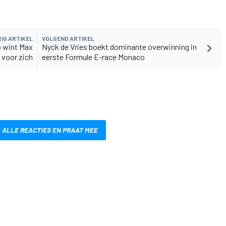
IG ARTIKEL
VOLGEND ARTIKEL
 wint Max
Nyck de Vries boekt dominante overwinning in
 voor zich
eerste Formule E-race Monaco
 ALLE REACTIES EN PRAAT MEE