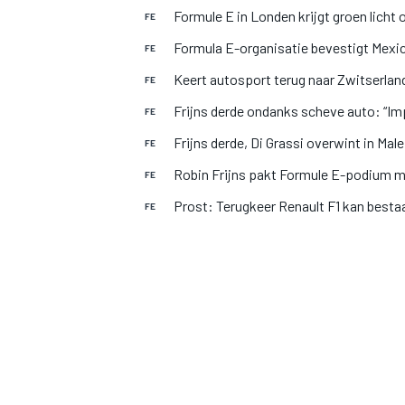
Formule E in Londen krijgt groen lic
FE
Formula E-organisatie bevestigt Mexi
FE
Keert autosport terug naar Zwitserland
FE
Frijns derde ondanks scheve auto: “Im
FE
Frijns derde, Di Grassi overwint in Male
FE
Robin Frijns pakt Formule E-podium m
FE
MOTOGP
Prost: Terugkeer Renault F1 kan bes
FE