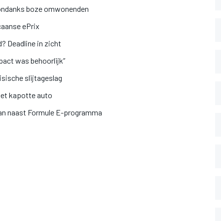
ht ondanks boze omwonenden
caanse ePrix
? Deadline in zicht
pact was behoorlijk”
isische slijtageslag
et kapotte auto
taan naast Formule E-programma