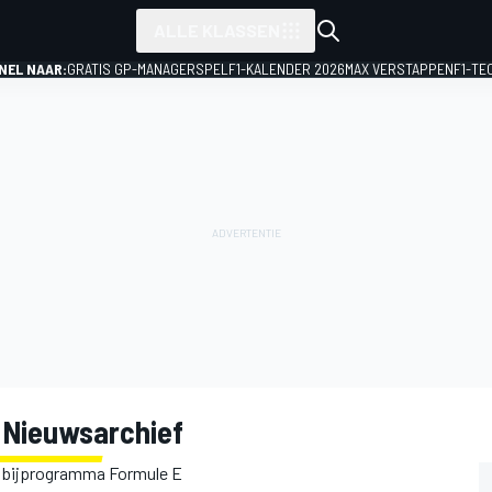
ALLE KLASSEN
NEL NAAR:
GRATIS GP-MANAGERSPEL
F1-KALENDER 2026
MAX VERSTAPPEN
F1-TE
 Nieuwsarchief
s bijprogramma Formule E