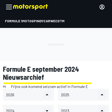
FORMULE 1
MOTOGP
INDYCAR
WEC
DTM
Formule E september 2024
Nieuwsarchief
Frijns ook komend seizoen actief in Formule E
FE
2026
2025
2024
2023