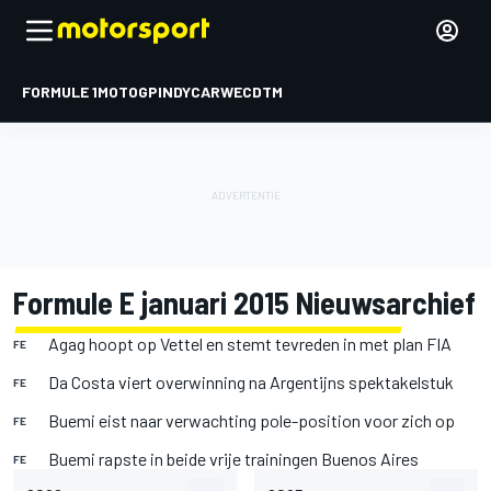
FORMULE 1
MOTOGP
INDYCAR
WEC
DTM
Formule E januari 2015 Nieuwsarchief
Agag hoopt op Vettel en stemt tevreden in met plan FIA
FE
Da Costa viert overwinning na Argentijns spektakelstuk
FE
Buemi eist naar verwachting pole-position voor zich op
FE
Buemi rapste in beide vrije trainingen Buenos Aires
FE