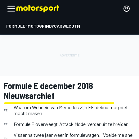
FORMULE 1
MOTOGP
INDYCAR
WEC
DTM
Formule E december 2018
Nieuwsarchief
Waarom Wehrlein van Mercedes zijn FE-debuut nog niet
FE
mocht maken
Formule E overweegt 'Attack Mode' verder uit te breiden
FE
Visser na twee jaar weer in formulewagen: “Voelde me snel
FE