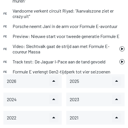
muren"
Vandoorne verkent circuit Riyad: "Aanvalszone ziet er
FE
crazy uit"
Porsche neemt Jani in de arm voor Formule E-avontuur
FE
Preview: Nieuwe start voor tweede generatie Formule E
FE
Video: Slechtvalk gaat de strijd aan met Formule E-
FE
coureur Massa
Track test: De Jaguar I-Pace aan de tand gevoeld
FE
Formule E verlengt Gen2-tijdperk tot vier seizoenen
FE
2026
2025
2024
2023
2022
2021