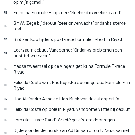
op mijn gemak”
Frijns na Formule E-opener: “Snelheid is veelbelovend”
FE
BMW: Zege bij debuut "zeer onverwacht" ondanks sterke
FE
test
Bird aan kop tijdens post-race Formule E-test in Riyad
FE
Leerzaam debuut Vandoorne: "Ondanks problemen een
FE
positief weekend"
Massa tweemaal op de vingers getikt na Formule E-race
FE
Riyad
Felix da Costa wint knotsgekke openingsrace Formule E in
FE
Riyad
Hoe Alejandro Agag de Elon Musk van de autosport is
FE
Felix da Costa op pole in Riyad, Vandoorne vijfde bij debuut
FE
Formule E-race Saudi-Arabië geteisterd door regen
FE
Rijders onder de indruk van Ad Diriyah circuit: "Suzuka met
FE