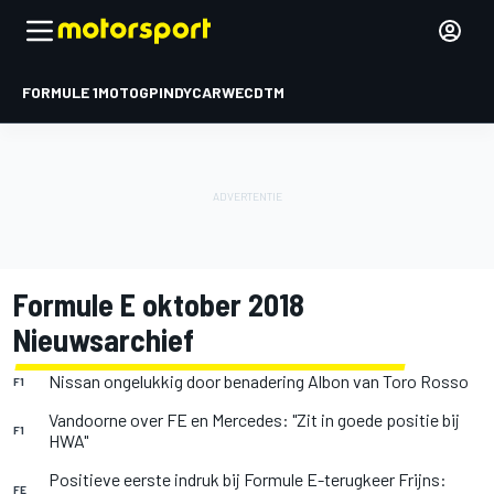
FORMULE 1
MOTOGP
INDYCAR
WEC
DTM
Formule E oktober 2018
Nieuwsarchief
Nissan ongelukkig door benadering Albon van Toro Rosso
F1
Vandoorne over FE en Mercedes: "Zit in goede positie bij
F1
HWA"
Positieve eerste indruk bij Formule E-terugkeer Frijns:
FE