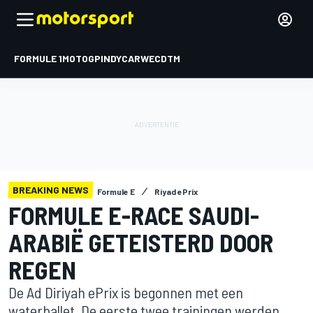
FORMULE 1
MOTOGP
INDYCAR
WEC
DTM
BREAKING NEWS
Formule E
Riyad ePrix
FORMULE E-RACE SAUDI-
ARABIË GETEISTERD DOOR
REGEN
De Ad Diriyah ePrix is begonnen met een
waterballet. De eerste twee trainingen werden