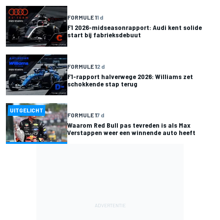
FORMULE 1
1 d
F1 2026-midseasonrapport: Audi kent solide
start bij fabrieksdebuut
FORMULE 1
2 d
F1-rapport halverwege 2026: Williams zet
schokkende stap terug
UITGELICHT
FORMULE 1
7 d
Waarom Red Bull pas tevreden is als Max
Verstappen weer een winnende auto heeft