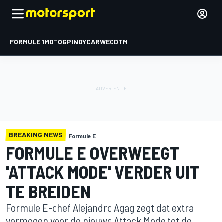
FORMULE 1
MOTOGP
INDYCAR
WEC
DTM
BREAKING NEWS
Formule E
FORMULE E OVERWEEGT
'ATTACK MODE' VERDER UIT
TE BREIDEN
Formule E-chef Alejandro Agag zegt dat extra
vermogen voor de nieuwe Attack Mode tot de