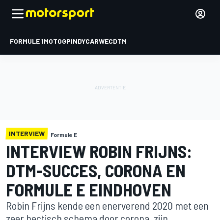
FORMULE 1
MOTOGP
INDYCAR
WEC
DTM
INTERVIEW
Formule E
INTERVIEW ROBIN FRIJNS:
DTM-SUCCES, CORONA EN
FORMULE E EINDHOVEN
Robin Frijns kende een enerverend 2020 met een
zeer hectisch schema door corona, zijn