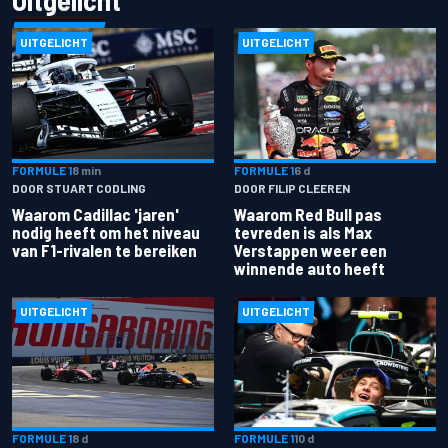
Uitgelicht
UITGELICHT
UITGELICHT
FORMULE 1
8 min
FORMULE 1
6 d
DOOR STUART CODLING
DOOR FILIP CLEEREN
Waarom Cadillac 'jaren'
Waarom Red Bull pas
nodig heeft om het niveau
tevreden is als Max
van F1-rivalen te bereiken
Verstappen weer een
winnende auto heeft
UITGELICHT
UITGELICHT
FORMULE 1
8 d
FORMULE 1
10 d