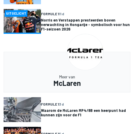
UITGELICHT
FORMULE 1
11 d
Norris en Verstappen presteerden boven
verwachting in Hongarije - symbolisch voor hun
F1-seizoen 2026
Meer van
McLaren
FORMULE 1
3 d
Waarom de McLaren MP4/8B een keerpunt had
kunnen zijn voor de F1
FORMULE 1
5 d