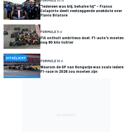
"Iedereen was blij, behalve hij" – Franco
Colapinto deelt veelzeggende anekdote over
Flavio Briatore
FORMULE 1
1 d
FIA onthult ambitieus doel: F1-auto's moeten
nog 80 kilo lichter
UITGELICHT
FORMULE 1
8 d
Waarom de GP van Hongarije was zoals iedere
F1-race in 2026 zou moeten zijn