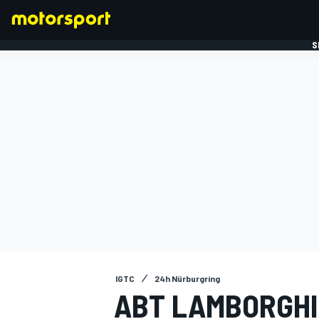
S
FORMULE 1
IGTC
24h Nürburgring
ABT LAMBORGHI