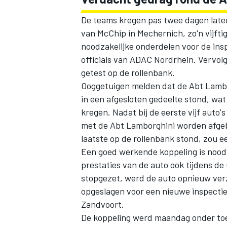
De teams kregen pas twee dagen later 
van McChip in Mechernich, zo'n vijft
noodzakelijke onderdelen voor de ins
officials van ADAC Nordrhein. Vervol
getest op de rollenbank.
Ooggetuigen melden dat de Abt Lambor
MEER RACEKLASSEN
in een afgesloten gedeelte stond, wat 
kregen. Nadat bij de eerste vijf aut
met de Abt Lamborghini worden afgeb
laatste op de rollenbank stond, zou e
Een goed werkende koppeling is nood
prestaties van de auto ook tijdens d
stopgezet, werd de auto opnieuw verz
opgeslagen voor een nieuwe inspecti
Zandvoort.
De koppeling werd maandag onder to