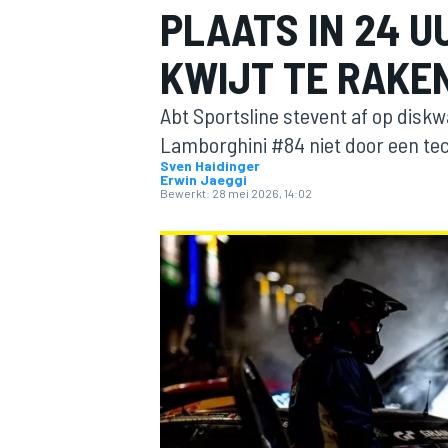
PLAATS IN 24 U
KWIJT TE RAKE
Abt Sportsline stevent af op diskw
Lamborghini #84 niet door een te
Sven Haidinger
Erwin Jaeggi
Bewerkt:
28 mei 2026, 14:02
MOTOGP