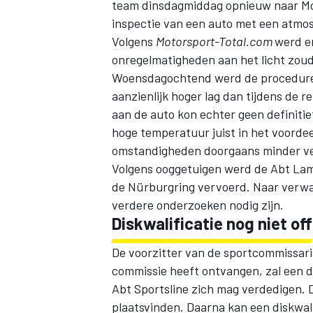
team dinsdagmiddag opnieuw naar Mc
inspectie van een auto met een atmos
Volgens
Motorsport-Total.com
werd er
onregelmatigheden aan het licht zou
Woensdagochtend werd de procedure 
aanzienlijk hoger lag dan tijdens de 
aan de auto kon echter geen definiti
hoge temperatuur juist in het voord
omstandigheden doorgaans minder v
Volgens ooggetuigen werd de Abt Lam
de Nürburgring vervoerd. Naar verwac
verdere onderzoeken nodig zijn.
Diskwalificatie nog niet off
De voorzitter van de sportcommissari
commissie heeft ontvangen, zal een d
Abt Sportsline zich mag verdedigen. D
plaatsvinden. Daarna kan een diskwali