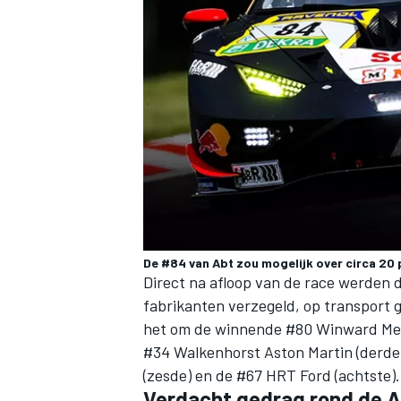
De #84 van Abt zou mogelijk over circa 20 
Direct na afloop van de race werden d
fabrikanten verzegeld, op transport g
het om de winnende #80 Winward Mer
#34 Walkenhorst Aston Martin (derde
(zesde) en de #67 HRT Ford (achtste).
Verdacht gedrag rond de 