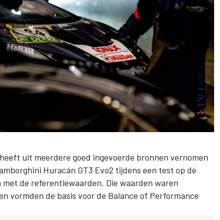
heeft uit meerdere goed ingevoerde bronnen vernomen
mborghini Huracán GT3 Evo2 tijdens een test op de
m met de referentiewaarden
. Die waarden waren
 en vormden de basis voor de Balance of Performance