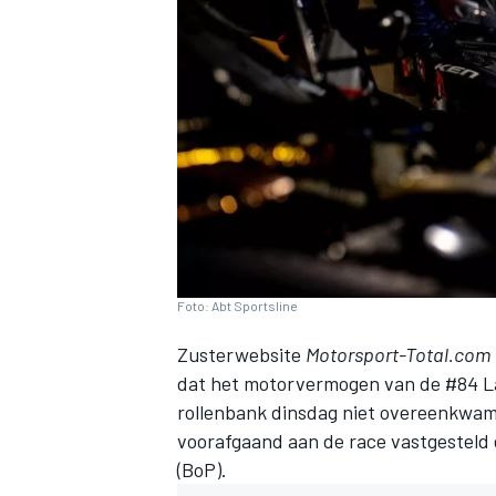
INDYCAR
Foto: Abt Sportsline
Zusterwebsite
Motorsport-Total.com
dat
het motorvermogen van de #84 La
rollenbank dinsdag niet overeenkwa
WEC
DTM
voorafgaand aan de race vastgesteld
(BoP).