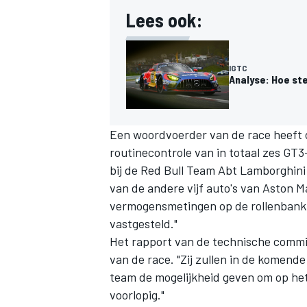
Lees ook:
IGTC
Analyse: Hoe st
Een woordvoerder van de race heeft da
routinecontrole van in totaal zes GT3
bij de Red Bull Team Abt Lamborghin
van de andere vijf auto's van Aston
vermogensmetingen op de rollenbank
vastgesteld."
Het rapport van de technische commi
van de race. "Zij zullen in de komen
team de mogelijkheid geven om op het i
voorlopig."