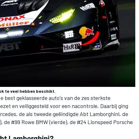
pk te veel hebben beschikt.
e best geklasseerde auto's van de zes sterkste
ezet en veiliggesteld voor een nacontrole. Daarbij ging
cedes, de als tweede geëindigde Abt Lamborghini, de
), de #99 Rowe BMW (vierde), de #24 Lionspeed Porsche
Abt Lamborghini?