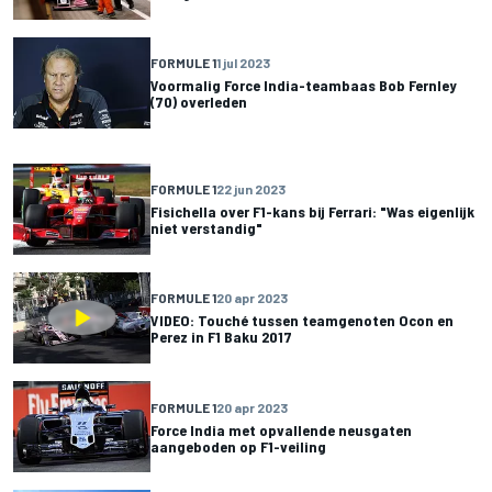
FORMULE 1
1 jul 2023
Voormalig Force India-teambaas Bob Fernley
(70) overleden
FORMULE 1
22 jun 2023
Fisichella over F1-kans bij Ferrari: "Was eigenlijk
niet verstandig"
FORMULE 1
20 apr 2023
VIDEO: Touché tussen teamgenoten Ocon en
Perez in F1 Baku 2017
FORMULE 1
20 apr 2023
Force India met opvallende neusgaten
aangeboden op F1-veiling