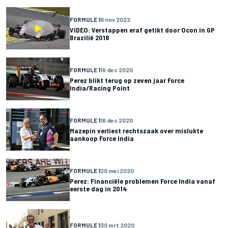
FORMULE 1
8 nov 2022
VIDEO: Verstappen eraf getikt door Ocon in GP
Brazilië 2018
FORMULE 1
19 dec 2020
Perez blikt terug op zeven jaar Force
India/Racing Point
FORMULE 1
16 dec 2020
Mazepin verliest rechtszaak over mislukte
aankoop Force India
FORMULE 1
20 mei 2020
Perez: Financiële problemen Force India vanaf
eerste dag in 2014
FORMULE 1
30 mrt 2020