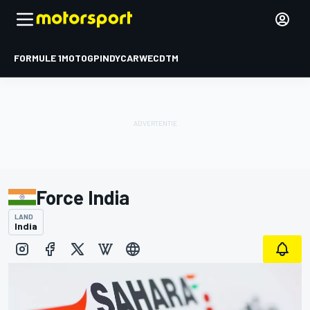
FORMULE 1
MOTOGP
INDYCAR
WEC
DTM
Force India
LAND
India