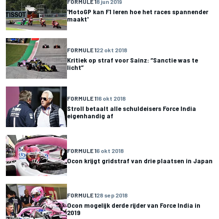
FORMULE 1
8 jun 2019
'MotoGP kan F1 leren hoe het races spannender
maakt'
FORMULE 1
22 okt 2018
Kritiek op straf voor Sainz: “Sanctie was te
licht”
FORMULE 1
16 okt 2018
Stroll betaalt alle schuldeisers Force India
eigenhandig af
FORMULE 1
6 okt 2018
Ocon krijgt gridstraf van drie plaatsen in Japan
FORMULE 1
28 sep 2018
Ocon mogelijk derde rijder van Force India in
2019