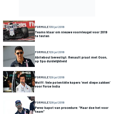
FORMULE 1
30 jul 2018
Teams klaar om nieuwe voorvleugel voor 2019
te testen
FORMULE 1
29 jul 2018
Abiteboul bevestigt: Renault praat met Ocon,
op Spa duidelijkheid
FORMULE 1
29 jul 2018
Wolff: Vele potentiële kopers ‘met diepe zakken’
voor Force India
FORMULE 1
28 jul 2018
Perez kapot van procedure: “Maar doe het voor
team”