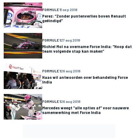
FORMULE 1
1 sep 2018
Perez: “Zonder puntenverlies boven Renault
geëindigd”
FORMULE 1
27 aug 2018
Michiel Mol na overname Force India: “Hoop dat
team volgende stap kan maken”
FORMULE 1
26 aug 2018
Haas wil antwoorden over behandeling Force
India
FORMULE 1
26 aug 2018
Mercedes weegt “alle opties af” voor nauwere
samenwerking met Force India