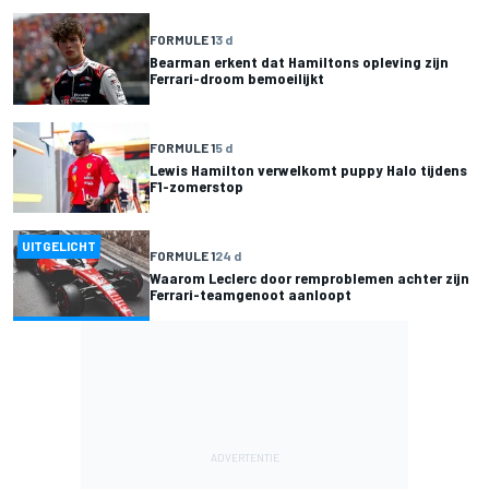
FORMULE 1
3 d
Bearman erkent dat Hamiltons opleving zijn
Ferrari-droom bemoeilijkt
FORMULE 1
5 d
Lewis Hamilton verwelkomt puppy Halo tijdens
F1-zomerstop
UITGELICHT
FORMULE 1
24 d
Waarom Leclerc door remproblemen achter zijn
Ferrari-teamgenoot aanloopt