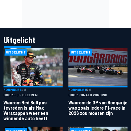
Uitgelicht
UITGELICHT
UITGELICHT
FORMULE 1
4 d
FORMULE 1
5 d
DOOR FILIP CLEEREN
DOOR RONALD VORDING
Waarom Red Bull pas
Waarom de GP van Hongarije
tevreden is als Max
was zoals iedere F1-race in
Verstappen weer een
2026 zou moeten zijn
winnende auto heeft
UITGELICHT
UITGELICHT