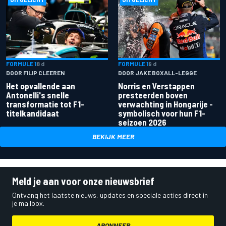
FORMULE 1
8 d
FORMULE 1
9 d
DOOR FILIP CLEEREN
DOOR JAKE BOXALL-LEGGE
Het opvallende aan
Norris en Verstappen
Antonelli's snelle
presteerden boven
transformatie tot F1-
verwachting in Hongarije -
titelkandidaat
symbolisch voor hun F1-
seizoen 2026
BEKIJK MEER
Meld je aan voor onze nieuwsbrief
Ontvang het laatste nieuws, updates en speciale acties direct in
je mailbox.
ABONNEER