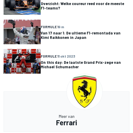
Overzicht: Welke coureur reed voor de meeste
F1-teams?
FORMULE 1
9 m
Van 17 naar 1: De ultieme F1-remontada van
Kimi Raikkonen in Japan
FORMULE 1
1 okt 2023
On this day: De laatste Grand Prix-zege van
Michael Schumacher
Meer van
Ferrari