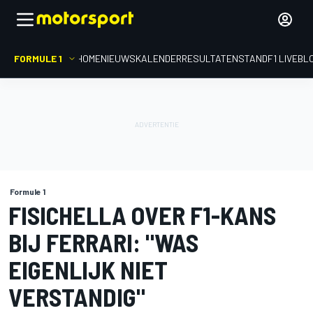
FORMULE 1
HOME
NIEUWS
KALENDER
RESULTATEN
STAND
F1 LIVEBL
Formule 1
FISICHELLA OVER F1-KANS
BIJ FERRARI: "WAS
EIGENLIJK NIET
VERSTANDIG"