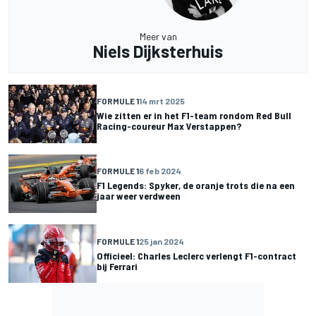
Meer van
Niels Dijksterhuis
FORMULE 1
14 mrt 2025
Wie zitten er in het F1-team rondom Red Bull
Racing-coureur Max Verstappen?
FORMULE 1
6 feb 2024
F1 Legends: Spyker, de oranje trots die na een
jaar weer verdween
FORMULE 1
25 jan 2024
Officieel: Charles Leclerc verlengt F1-contract
bij Ferrari