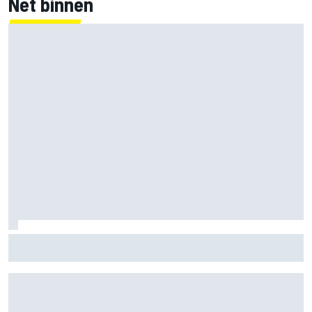
Net binnen
Marc Marquez: “Ik ben langzamer” in bochten die op
Silverstone mijn kracht waren