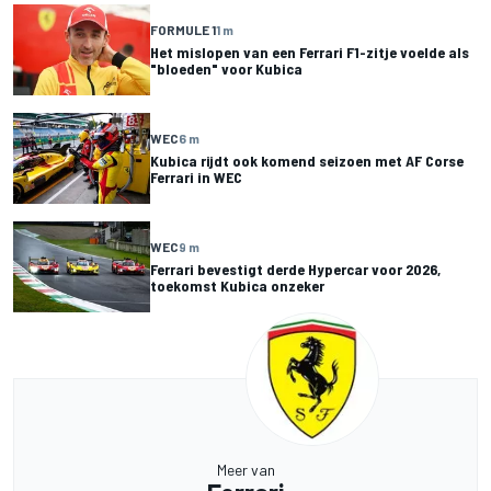
FORMULE 1
1 m
Het mislopen van een Ferrari F1-zitje voelde als
"bloeden" voor Kubica
WEC
6 m
Kubica rijdt ook komend seizoen met AF Corse
Ferrari in WEC
WEC
9 m
Ferrari bevestigt derde Hypercar voor 2026,
toekomst Kubica onzeker
Meer van