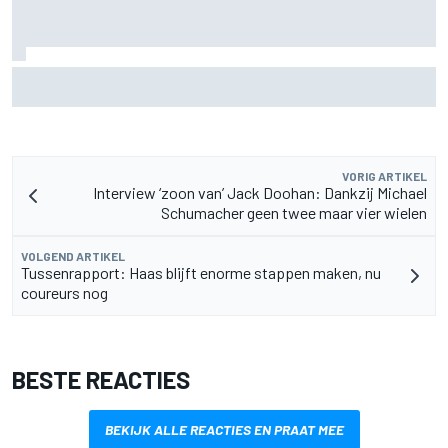
FIA onthult ambitieus doel: F1-auto's moeten nog 80 kilo
lichter
VORIG ARTIKEL
Interview ‘zoon van’ Jack Doohan: Dankzij Michael
Schumacher geen twee maar vier wielen
VOLGEND ARTIKEL
Tussenrapport: Haas blijft enorme stappen maken, nu
coureurs nog
BESTE REACTIES
BEKIJK ALLE REACTIES EN PRAAT MEE