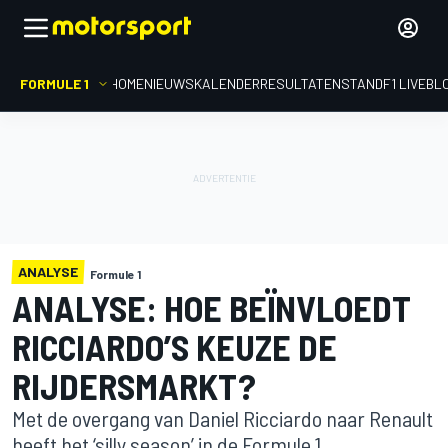
FORMULE 1
HOME
NIEUWS
KALENDER
RESULTATEN
STAND
F1 LIVEBL
ANALYSE
Formule 1
ANALYSE: HOE BEÏNVLOEDT
RICCIARDO’S KEUZE DE
RIJDERSMARKT?
Met de overgang van Daniel Ricciardo naar Renault
heeft het ‘silly season’ in de Formule 1