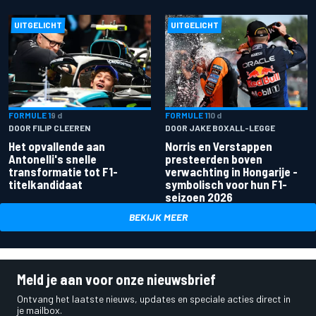
UITGELICHT
UITGELICHT
FORMULE 1
9 d
FORMULE 1
10 d
DOOR FILIP CLEEREN
DOOR JAKE BOXALL-LEGGE
Het opvallende aan
Norris en Verstappen
Antonelli's snelle
presteerden boven
transformatie tot F1-
verwachting in Hongarije -
titelkandidaat
symbolisch voor hun F1-
seizoen 2026
BEKIJK MEER
Meld je aan voor onze nieuwsbrief
Ontvang het laatste nieuws, updates en speciale acties direct in
je mailbox.