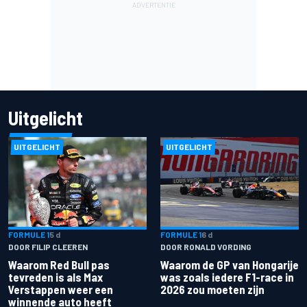
Uitgelicht
UITGELICHT
UITGELICHT
FORMULE 1
5 d
FORMULE 1
6 d
DOOR FILIP CLEEREN
DOOR RONALD VORDING
Waarom Red Bull pas
Waarom de GP van Hongarije
tevreden is als Max
was zoals iedere F1-race in
Verstappen weer een
2026 zou moeten zijn
winnende auto heeft