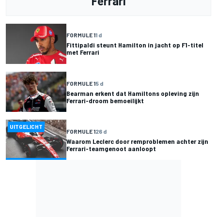
Ferrari
FORMULE 1
1 d
Fittipaldi steunt Hamilton in jacht op F1-titel
met Ferrari
FORMULE 1
5 d
Bearman erkent dat Hamiltons opleving zijn
Ferrari-droom bemoeilijkt
UITGELICHT
FORMULE 1
26 d
Waarom Leclerc door remproblemen achter zijn
Ferrari-teamgenoot aanloopt