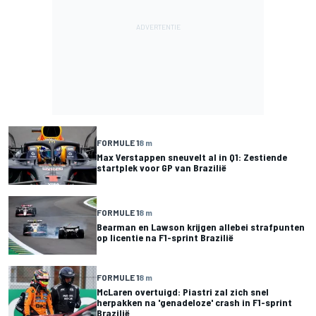
FORMULE 1
8 m
Max Verstappen sneuvelt al in Q1: Zestiende
startplek voor GP van Brazilië
FORMULE 1
8 m
Bearman en Lawson krijgen allebei strafpunten
op licentie na F1-sprint Brazilië
FORMULE 1
8 m
McLaren overtuigd: Piastri zal zich snel
herpakken na 'genadeloze' crash in F1-sprint
Brazilië