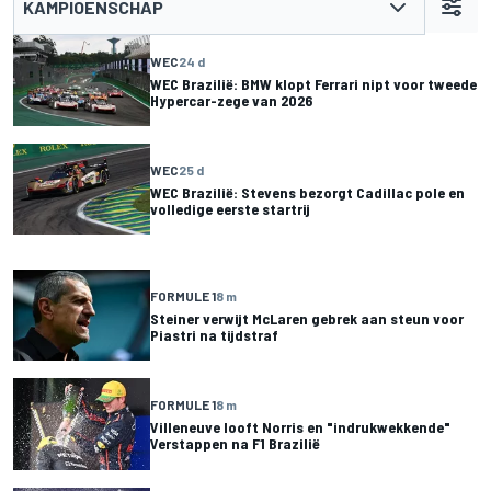
KAMPIOENSCHAP
WEC
24 d
WEC Brazilië: BMW klopt Ferrari nipt voor tweede
Hypercar-zege van 2026
WEC
25 d
WEC Brazilië: Stevens bezorgt Cadillac pole en
volledige eerste startrij
FORMULE 1
8 m
Steiner verwijt McLaren gebrek aan steun voor
Piastri na tijdstraf
FORMULE 1
8 m
Villeneuve looft Norris en "indrukwekkende"
Verstappen na F1 Brazilië