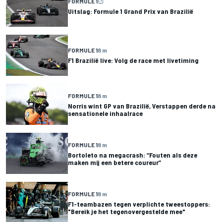
FORMULE 1
Uitslag: Formule 1 Grand Prix van Brazilië
FORMULE 1
8 m
F1 Brazilië live: Volg de race met livetiming
FORMULE 1
8 m
Norris wint GP van Brazilië, Verstappen derde na
sensationele inhaalrace
FORMULE 1
8 m
Bortoleto na megacrash: “Fouten als deze
maken mij een betere coureur”
FORMULE 1
8 m
F1-teambazen tegen verplichte tweestoppers:
"Bereik je het tegenovergestelde mee"