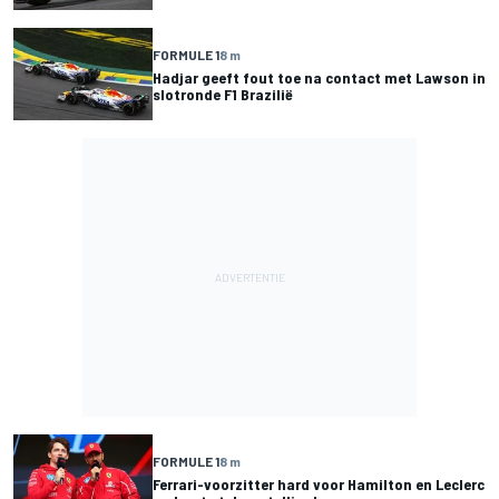
FORMULE 1
8 m
Hadjar geeft fout toe na contact met Lawson in
slotronde F1 Brazilië
FORMULE 1
8 m
Ferrari-voorzitter hard voor Hamilton en Leclerc