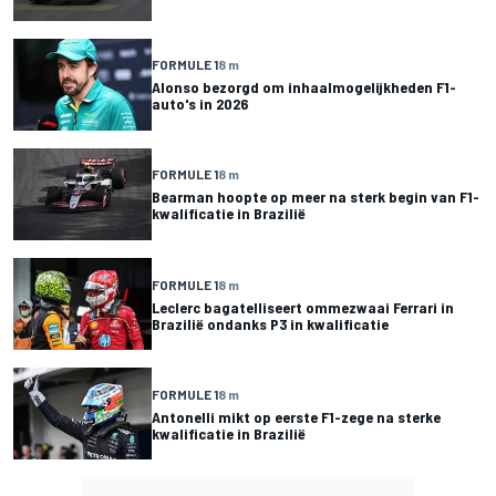
FORMULE 1
8 m
Alonso bezorgd om inhaalmogelijkheden F1-
auto's in 2026
FORMULE 1
8 m
Bearman hoopte op meer na sterk begin van F1-
kwalificatie in Brazilië
FORMULE 1
8 m
Leclerc bagatelliseert ommezwaai Ferrari in
Brazilië ondanks P3 in kwalificatie
FORMULE 1
8 m
Antonelli mikt op eerste F1-zege na sterke
kwalificatie in Brazilië