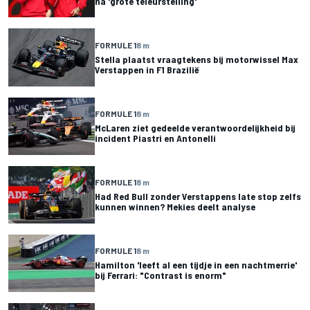
na 'grote teleurstelling'
FORMULE 1
8 m
Stella plaatst vraagtekens bij motorwissel Max
Verstappen in F1 Brazilië
FORMULE 1
8 m
McLaren ziet gedeelde verantwoordelijkheid bij
incident Piastri en Antonelli
FORMULE 1
8 m
Had Red Bull zonder Verstappens late stop zelfs
kunnen winnen? Mekies deelt analyse
FORMULE 1
8 m
Hamilton 'leeft al een tijdje in een nachtmerrie'
bij Ferrari: "Contrast is enorm"