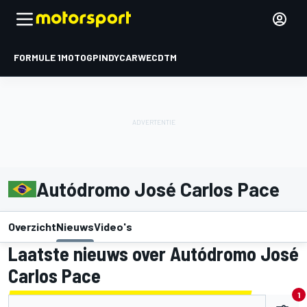
FORMULE 1
MOTOGP
INDYCAR
WEC
DTM
Autódromo José Carlos Pace
Overzicht
Nieuws
Video's
Laatste nieuws over Autódromo José
Carlos Pace
1