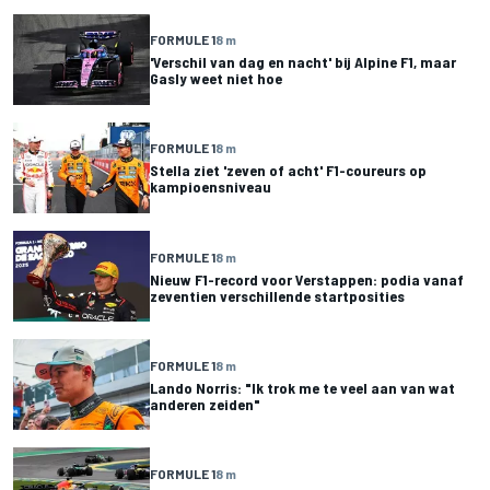
FORMULE 1
8 m
'Verschil van dag en nacht' bij Alpine F1, maar
Gasly weet niet hoe
FORMULE 1
8 m
Stella ziet 'zeven of acht' F1-coureurs op
kampioensniveau
FORMULE 1
8 m
Nieuw F1-record voor Verstappen: podia vanaf
zeventien verschillende startposities
FORMULE 1
8 m
Lando Norris: "Ik trok me te veel aan van wat
anderen zeiden"
FORMULE 1
8 m