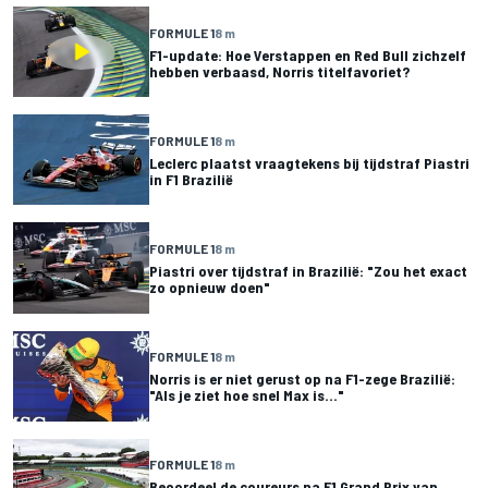
FORMULE 1
8 m
F1-update: Hoe Verstappen en Red Bull zichzelf
hebben verbaasd, Norris titelfavoriet?
FORMULE 1
8 m
Leclerc plaatst vraagtekens bij tijdstraf Piastri
in F1 Brazilië
FORMULE 1
8 m
Piastri over tijdstraf in Brazilië: "Zou het exact
zo opnieuw doen"
FORMULE 1
8 m
Norris is er niet gerust op na F1-zege Brazilië:
"Als je ziet hoe snel Max is..."
FORMULE 1
8 m
Beoordeel de coureurs na F1 Grand Prix van