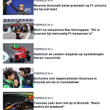
FORMULE 1
8 m
Waarom Antonelli beter presteert op F1-circuits
die hij niet kent
FORMULE 1
8 m
Wolff na inhaalrace Max Verstappen: "Dit is
waarom hij viervoudig F1-kampioen is"
FORMULE 1
8 m
Hamilton en Leclerc reageren op opmerkingen
Ferrari-voorzitter
FORMULE 1
8 m
Bortoleto ziet tegenvallende thuisrace in
Brazilië als les in risicobeheer
FORMULE 1
8 m
Tsunoda zakt door het ijs in Brazilië: “Niets
werkte dit weekend”