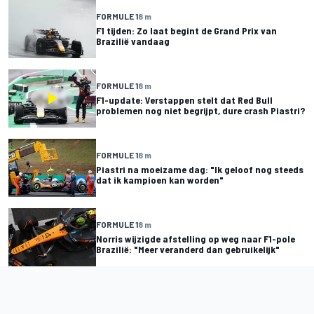
FORMULE 1
8 m
F1 tijden: Zo laat begint de Grand Prix van
Brazilië vandaag
FORMULE 1
8 m
F1-update: Verstappen stelt dat Red Bull
problemen nog niet begrijpt, dure crash Piastri?
FORMULE 1
8 m
Piastri na moeizame dag: "Ik geloof nog steeds
dat ik kampioen kan worden"
FORMULE 1
8 m
Norris wijzigde afstelling op weg naar F1-pole
Brazilië: "Meer veranderd dan gebruikelijk"