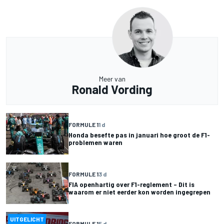
Meer van
Ronald Vording
FORMULE 1
1 d
Honda besefte pas in januari hoe groot de F1-
problemen waren
FORMULE 1
3 d
FIA openhartig over F1-reglement – Dit is
waarom er niet eerder kon worden ingegrepen
UITGELICHT
FORMULE 1
5 d