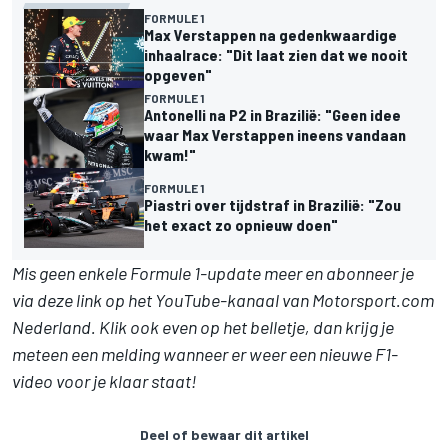
FORMULE 1
Max Verstappen na gedenkwaardige
inhaalrace: "Dit laat zien dat we nooit
opgeven"
FORMULE 1
Antonelli na P2 in Brazilië: "Geen idee
waar Max Verstappen ineens vandaan
kwam!"
FORMULE 1
Piastri over tijdstraf in Brazilië: "Zou
het exact zo opnieuw doen"
Mis geen enkele Formule 1-update meer en abonneer je
via deze link op het YouTube-kanaal van Motorsport.com
Nederland. Klik ook even op het belletje, dan krijg je
meteen een melding wanneer er weer een nieuwe F1-
video voor je klaar staat!
Deel of bewaar dit artikel