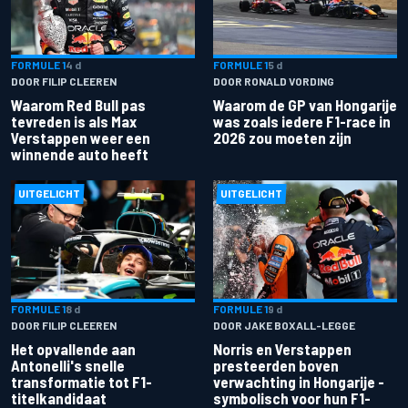
FORMULE 1
4 d
FORMULE 1
5 d
DOOR FILIP CLEEREN
DOOR RONALD VORDING
Waarom Red Bull pas
Waarom de GP van Hongarije
tevreden is als Max
was zoals iedere F1-race in
Verstappen weer een
2026 zou moeten zijn
winnende auto heeft
UITGELICHT
UITGELICHT
FORMULE 1
8 d
FORMULE 1
9 d
DOOR FILIP CLEEREN
DOOR JAKE BOXALL-LEGGE
Het opvallende aan
Norris en Verstappen
Antonelli's snelle
presteerden boven
transformatie tot F1-
verwachting in Hongarije -
titelkandidaat
symbolisch voor hun F1-