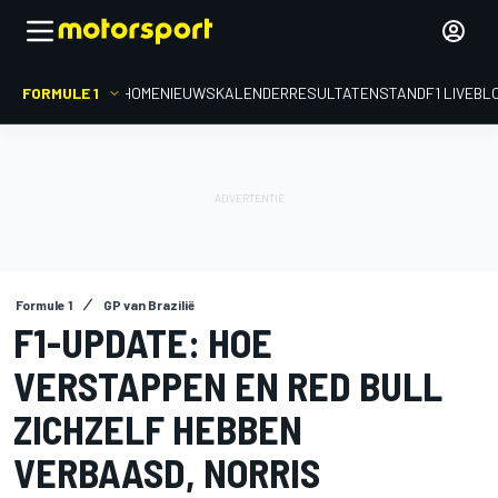
FORMULE 1
HOME
NIEUWS
KALENDER
RESULTATEN
STAND
F1 LIVEBL
Formule 1
GP van Brazilië
F1-UPDATE: HOE
VERSTAPPEN EN RED BULL
ZICHZELF HEBBEN
VERBAASD, NORRIS