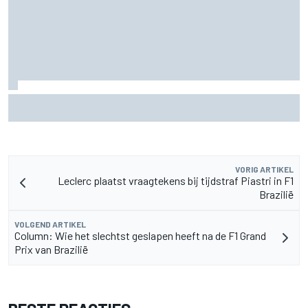
Marc Marquez over titelkansen: “Nog een MotoGP-titel
verandert mijn leven niet”
VORIG ARTIKEL
Leclerc plaatst vraagtekens bij tijdstraf Piastri in F1
Brazilië
VOLGEND ARTIKEL
Column: Wie het slechtst geslapen heeft na de F1 Grand
Prix van Brazilië