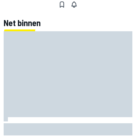
Net binnen
Marcus Ericsson blijft ook in IndyCar-seizoen 2027 bij
Andretti