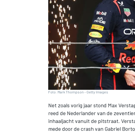
INDYCAR
Foto: Mark Thompson - Getty Images
Net zoals vorig jaar stond
Max Versta
reed de Nederlander van de zeventien
WEC
DTM
inhaaljacht vanuit de pitstraat. Ver
mede door de crash van
Gabriel Borto