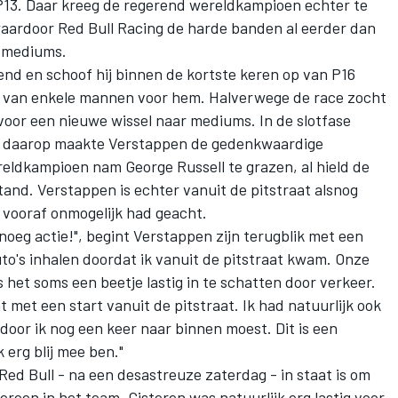
 P13. Daar kreeg de regerend wereldkampioen echter te
waardoor
Red Bull Racing
de harde banden al eerder dan
e mediums.
nd en schoof hij binnen de kortste keren op van P16
ops van enkele mannen voor hem. Halverwege de race zocht
voor een nieuwe wissel naar mediums. In de slotfase
en daarop maakte Verstappen de gedenkwaardige
ereldkampioen nam
George Russell
te grazen, al hield de
tand. Verstappen is echter vanuit de pitstraat alsnog
 vooraf onmogelijk had geacht.
noeg actie!", begint Verstappen zijn terugblik met een
uto's inhalen doordat ik vanuit de pitstraat kwam. Onze
s het soms een beetje lastig in te schatten door verkeer.
 met een start vanuit de pitstraat. Ik had natuurlijk ook
door ik nog een keer naar binnen moest. Dit is een
k erg blij mee ben."
Red Bull - na een desastreuze zaterdag - in staat is om
dereen in het team. Gisteren was natuurlijk erg lastig voor