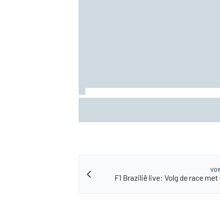
MEER RACEKLASSEN
Albon: Baku-upgrade lost problemen va
Williams in F1 2026 niet op
VOR
F1 Brazilië live: Volg de race met