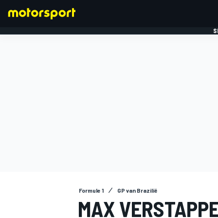
S
FORMULE 1
Formule 1
GP van Brazilië
MAX VERSTAPP