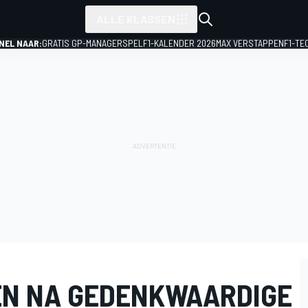
ALLE KLASSEN
NEL NAAR:
GRATIS GP-MANAGERSPEL
F1-KALENDER 2026
MAX VERSTAPPEN
F1-TE
EN NA GEDENKWAARDIGE