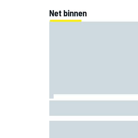
Net binnen
Mercedes houdt timing van upgrades vo
F1-seizoen 2026 nauwlettend in de gat