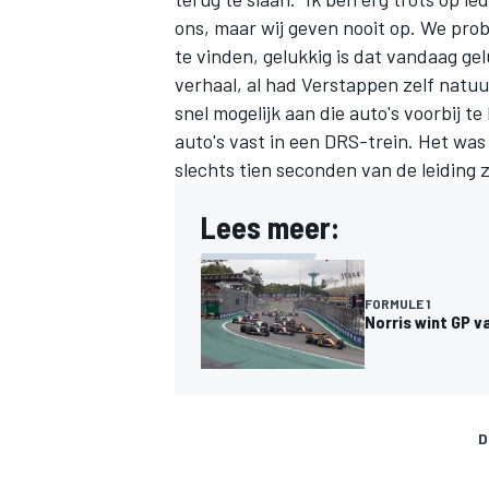
ons, maar wij geven nooit op. We pro
te vinden, gelukkig is dat vandaag ge
verhaal, al had Verstappen zelf natuur
snel mogelijk aan die auto's voorbij t
auto's vast in een DRS-trein. Het was n
slechts tien seconden van de leiding zi
Lees meer:
FORMULE 1
Norris wint GP v
D