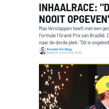
INHAALRACE: "D
NOOIT OPGEVEN
Max Verstappen heeft met een ged
Formule 1 Grand Prix van Brazilië. 
naar de derde plek: "Dit is ongeloofl
Ronald Vording
MOTOGP
Bewerkt:
9 nov 2025, 19:33