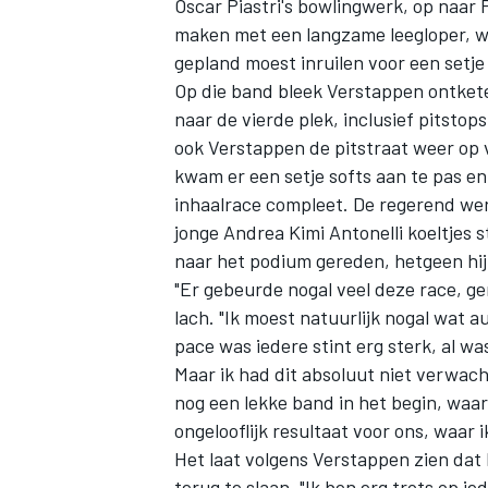
Oscar Piastri's bowlingwerk, op naar
maken met een langzame leegloper, 
gepland moest inruilen voor een setj
Op die band bleek Verstappen ontkete
naar de vierde plek, inclusief pitst
ook Verstappen de pitstraat weer op 
kwam er een setje softs aan te pas 
inhaalrace compleet. De regerend w
jonge
Andrea Kimi Antonelli
koeltjes s
naar het podium gereden, hetgeen hij
"Er gebeurde nogal veel deze race, ge
lach. "Ik moest natuurlijk nogal wat a
pace was iedere stint erg sterk, al wa
Maar ik had dit absoluut niet verwacht
nog een lekke band in het begin, waar
ongelooflijk resultaat voor ons, waar i
Het laat volgens Verstappen zien dat 
terug te slaan. "Ik ben erg trots op ie