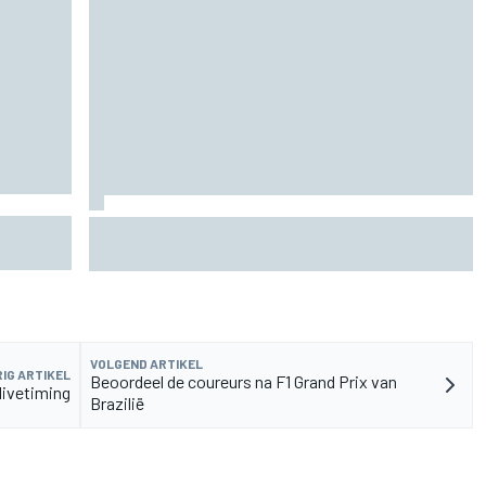
n
De nieuwigheid van Cadillac is eraf, maar dat is
juist een compliment
VOLGEND ARTIKEL
IG ARTIKEL
Beoordeel de coureurs na F1 Grand Prix van
 livetiming
Brazilië