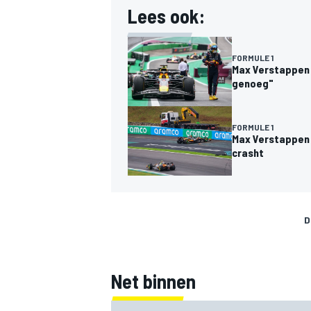
Lees ook:
FORMULE 1
Max Verstappen n
genoeg"
FORMULE 1
Max Verstappen v
crasht
D
Net binnen