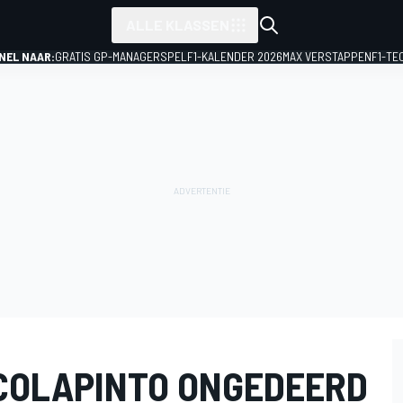
ALLE KLASSEN
NEL NAAR:
GRATIS GP-MANAGERSPEL
F1-KALENDER 2026
MAX VERSTAPPEN
F1-TE
COLAPINTO ONGEDEERD