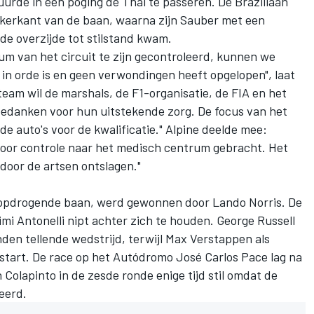
uurde in een poging de Thai te passeren. De Braziliaan
nkerkant van de baan, waarna zijn
Sauber
met een
de overzijde tot stilstand kwam.
um van het circuit te zijn gecontroleerd, kunnen we
 in orde is en geen verwondingen heeft opgelopen", laat
team wil de marshals, de F1-organisatie, de FIA en het
edanken voor hun uitstekende zorg. De focus van het
e auto's voor de kwalificatie." Alpine deelde mee:
 voor controle naar het medisch centrum gebracht. Het
 door de artsen ontslagen."
n opdrogende baan, werd gewonnen door
Lando Norris
. De
mi Antonelli
nipt achter zich te houden.
George Russell
den tellende wedstrijd, terwijl
Max Verstappen
als
gestart. De race op het Autódromo José Carlos Pace lag na
 Colapinto in de zesde ronde enige tijd stil omdat de
eerd.