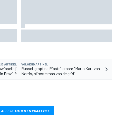
n
De nieuwigheid van Cadillac is eraf, maar dat is
juist een compliment
IG ARTIKEL
VOLGEND ARTIKEL
wissel bij
Russell grapt na Piastri-crash: "Mario Kart van
in Brazilië
Norris, slimste man van de grid"
 ALLE REACTIES EN PRAAT MEE