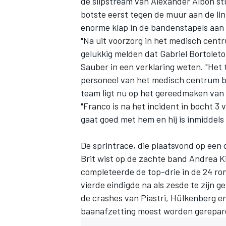
de slipstream van
Alexander Albon
st
botste eerst tegen de muur aan de li
enorme klap in de bandenstapels aan 
"Na uit voorzorg in het medisch centr
gelukkig melden dat Gabriel Bortoleto
Sauber in een verklaring weten. "Het 
personeel van het medisch centrum b
team ligt nu op het gereedmaken van d
"Franco is na het incident in bocht 3
gaat goed met hem en hij is inmiddels
De sprintrace, die plaatsvond op ee
Brit wist op de zachte band
Andrea Ki
completeerde de top-drie in de 24 ron
vierde eindigde na als zesde te zijn 
de crashes van Piastri, Hülkenberg en
baanafzetting moest worden gerepar