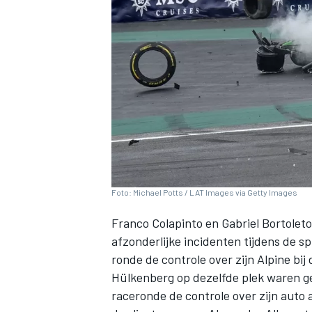
INDYCAR
Foto: Michael Potts / LAT Images via Getty Images
Franco Colapinto
en
Gabriel Bortoleto
afzonderlijke incidenten tijdens de s
ronde de controle over zijn
Alpine
bij
WEC
DTM
Hülkenberg
op dezelfde plek waren ge
raceronde de controle over zijn auto a