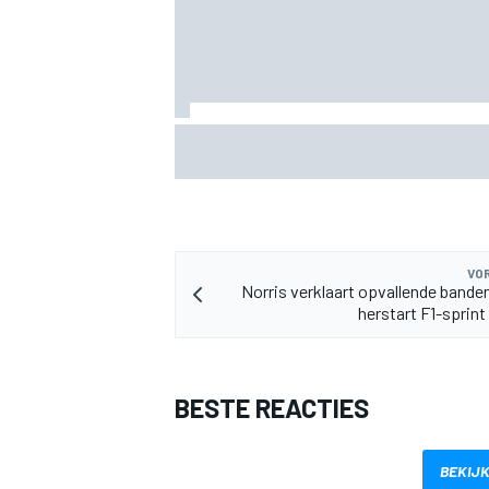
Albon: Baku-upgrade lost problemen va
Williams in F1 2026 niet op
MEER RACEKLASSEN
VOR
Norris verklaart opvallende banden
herstart F1-sprint 
BESTE REACTIES
BEKIJK