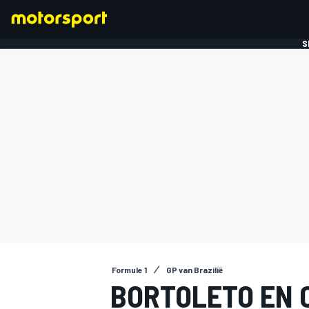
S
FORMULE 1
Formule 1
GP van Brazilië
BORTOLETO EN 