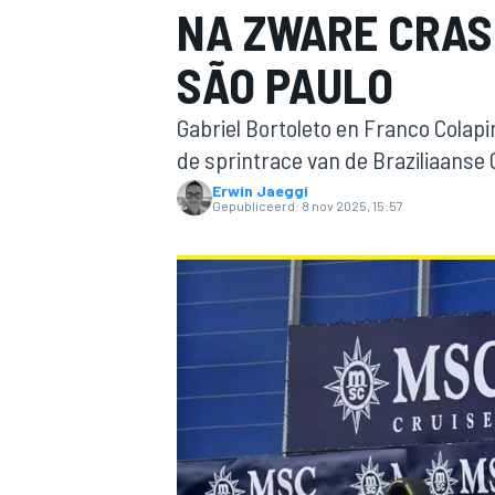
NA ZWARE CRAS
SÃO PAULO
Gabriel Bortoleto en Franco Colap
de sprintrace van de Braziliaanse
Erwin Jaeggi
Gepubliceerd:
8 nov 2025, 15:57
MOTOGP