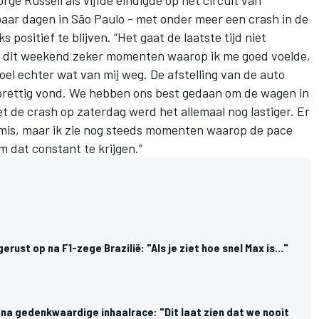
rge Russell
als vijfde eindigde op het circuit van
paar dagen in São Paulo - met onder meer een crash in de
positief te blijven. “Het gaat de laatste tijd niet
ren dit weekend zeker momenten waarop ik me goed voelde,
oel echter wat van mij weg. De afstelling van de auto
t prettig vond. We hebben ons best gedaan om de wagen in
 de crash op zaterdag werd het allemaal nog lastiger. Er
is, maar ik zie nog steeds momenten waarop de pace
m dat constant te krijgen.”
 gerust op na F1-zege Brazilië: "Als je ziet hoe snel Max is..."
na gedenkwaardige inhaalrace: "Dit laat zien dat we nooit