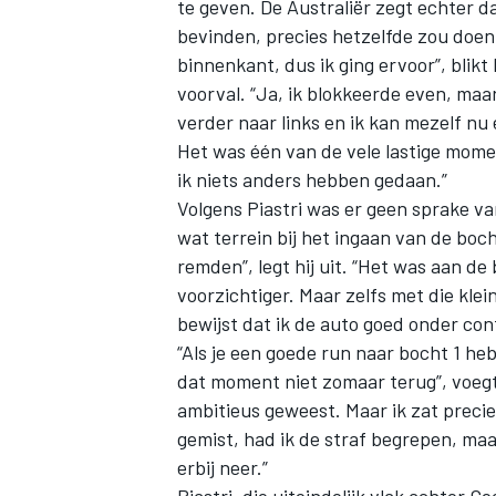
te geven. De Australiër zegt echter dat
bevinden, precies hetzelfde zou doen.
binnenkant, dus ik ging ervoor”, blikt 
voorval. “Ja, ik blokkeerde even, maar 
verder naar links en ik kan mezelf nu 
Het was één van de vele lastige mome
ik niets anders hebben gedaan.”
Volgens Piastri was er geen sprake va
wat terrein bij het ingaan van de bo
remden”, legt hij uit. “Het was aan de
voorzichtiger. Maar zelfs met die klein
bewijst dat ik de auto goed onder con
“Als je een goede run naar bocht 1 hebt
dat moment niet zomaar terug”, voegt 
ambitieus geweest. Maar ik zat precies
gemist, had ik de straf begrepen, maar
erbij neer.”