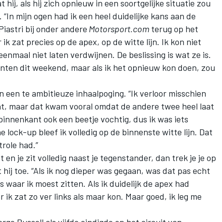
 hij, als hij zich opnieuw in een soortgelijke situatie zou
 “In mijn ogen had ik een heel duidelijke kans aan de
Piastri bij onder andere
Motorsport.com
terug op het
ik zat precies op de apex, op de witte lijn. Ik kon niet
eenmaal niet laten verdwijnen. De beslissing is wat ze is.
nten dit weekend, maar als ik het opnieuw kon doen, zou
n een te ambitieuze inhaalpoging. “Ik verloor misschien
cht, maar dat kwam vooral omdat de andere twee heel laat
 binnenkant ook een beetje vochtig, dus ik was iets
e lock-up bleef ik volledig op de binnenste witte lijn. Dat
trole had.”
 en je zit volledig naast je tegenstander, dan trek je je op
hij toe. “Als ik nog dieper was gegaan, was dat pas echt
 waar ik moest zitten. Als ik duidelijk de apex had
 ik zat zo ver links als maar kon. Maar goed, ik leg me