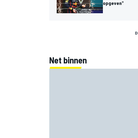
opgeven"
D
Net binnen