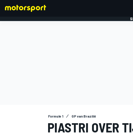
S
FORMULE 1
Formule 1
GP van Brazilië
PIASTRI OVER T