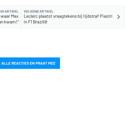
IG ARTIKEL
VOLGEND ARTIKEL
ee waar Max
Leclerc plaatst vraagtekens bij tijdstraf Piastri
an kwam!"
in F1 Brazilië
 ALLE REACTIES EN PRAAT MEE