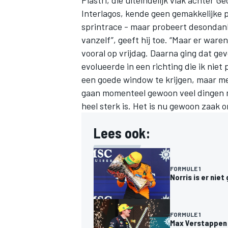
Piastri, die uiteindelijk vlak achter
Geo
Interlagos, kende geen gemakkelijke 
sprintrace - maar probeert desondanks 
vanzelf”, geeft hij toe. “Maar er wa
vooral op vrijdag. Daarna ging dat gev
evolueerde in een richting die ik nie
een goede window te krijgen, maar met
gaan momenteel gewoon veel dingen m
heel sterk is. Het is nu gewoon zaak o
Lees ook:
FORMULE 1
Norris is er niet
FORMULE 1
Max Verstappen 