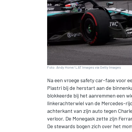
INDYCAR
Foto: Andy Hone/ LAT Images via Getty Images
Na een vroege safety car-fase voor ee
Piastri
bij de herstart aan de binnen
blokkeerde bij het aanremmen een wie
linkerachterwiel van de Mercedes-rijd
achterkant van zijn auto tegen
Charle
WEC
DTM
verloor. De Monegask zette zijn
Ferrar
De stewards bogen zich over het mome